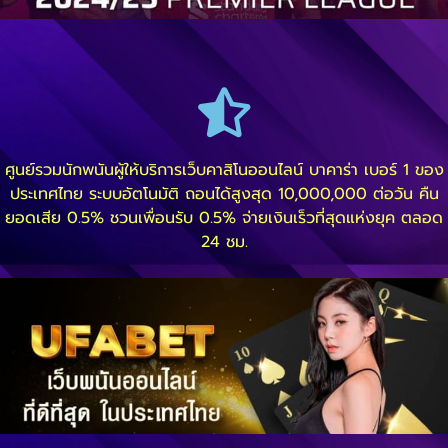
ศูนย์รวมนักพนันผู้ให้บริการเว็บคาสิโนออนไลน์ บาคาร่า เบอร์ 1 ของ
ประเทศไทย ระบบอัตโนมัติ ถอนได้สูงสุด 10,000,000 ต่อวัน คืน
ยอดเสีย 0.5% ชวนเพื่อนรับ 0.5% จ่ายเงินเร็วที่สุดแห่งยุค ตลอด
24 ชม.