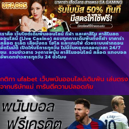
เราคือ เว็บไซต์เดิมพันออนไลน์ กีฬา และคาสิโน คาสิโนสด
ออนไลน์ (Live Casino) ครบทุกการเดิมพันทั้งกีฬา บาคาร่า
สล็อต รูเล็ต เสือมังกร ไฮโล และเกมไพ่ ด้วยระบบฝากถอน
อัตโนมัติ เปิดให้บริการทุกวัน ไม่มีวันหยุดตลอดเวลา 24/7
ชม. รวมข่าวสาร วงการพนัน คาสิโนออนไลน์ สล็อต แทงบอล
อัพเดทข่าวสารทุกวัน 24 ชั่วโมง
กติกา ufabet เว็บพนันออนไลน์เดิมพัน เล่นตรง
จากบริษัทแม่ การันตีความปลอดภัย