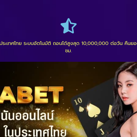
ของประเทศไทย ระบบอัตโนมัติ ถอนได้สูงสุด 10,000,000 ต่อวัน คืนยอ
ชม.