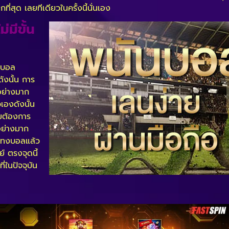
่สุด เลยทีเดียวในครั้งนี้นั่นเอง
มีขั้น
ทงบอล
ดังนั้น การ
นอย่างมาก
เองดังนั้น
ามต้องการ
นอย่างมาก
ะแทงบอลแล้ว
 ตรงจุดนี้
ี่ในปัจจุบัน