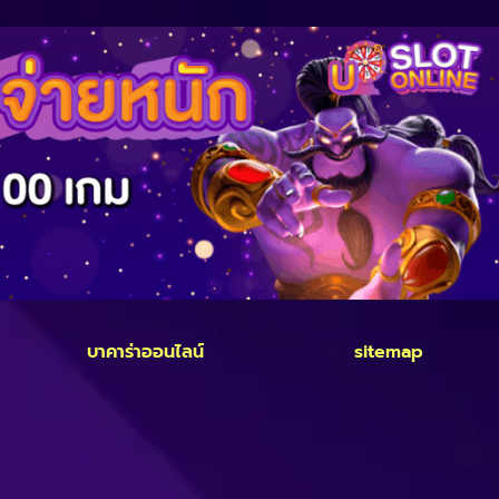
บาคาร่าออนไลน์
sitemap