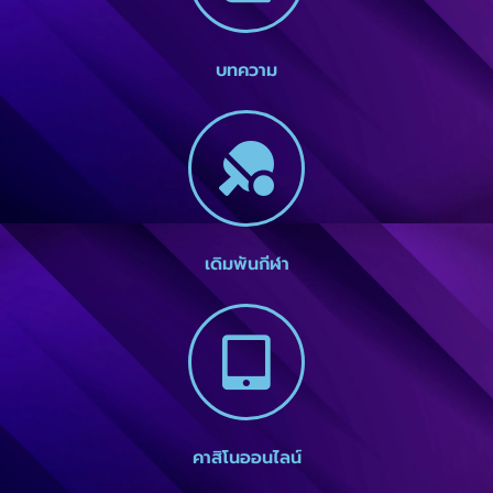
บทความ
เดิมพันกีฬา
คาสิโนออนไลน์