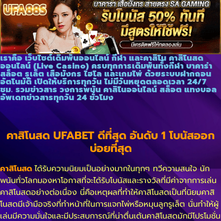
เราคือ เว็บไซต์เดิมพันออนไลน์ กีฬา และคาสิโน คาสิโนสด
ออนไลน์ (Live Casino) ครบทุกการเดิมพันทั้งกีฬา บาคาร่า
สล็อต รูเล็ต เสือมังกร ไฮโล และเกมไพ่ ด้วยระบบฝากถอน
อัตโนมัติ เปิดให้บริการทุกวัน ไม่มีวันหยุดตลอดเวลา 24/7
ชม. รวมข่าวสาร วงการพนัน คาสิโนออนไลน์ สล็อต แทงบอล
อัพเดทข่าวสารทุกวัน 24 ชั่วโมง
คาสิโนสด UFABET ดีที่สุด อันดับ 1 โบนัสออก
บ่อยที่สุด
คาสิโนสด
ได้รับความนิยมเป็นอย่างมากในทุกๆ ทวีความสนใจ นัก
พนันทั่วโลกมองหาโอกาสที่จะได้รับโบนัสและรางวัลที่มีค่าจากการเล่น
คาสิโนสดอย่างต่อเนื่อง นี่คือเหตุผลที่ทำให้คาสิโนสดเป็นที่นิยมคาสิ
โนสดมีเจ้ามือจริงที่ทำหน้าที่ในการแจกไพ่หรือหมุนลูกรูเล็ต นั่นทำให้ผู้
เล่นมีความมั่นใจและมีประสบการณ์ที่น่าตื่นเต้นคาสิโนสดมักมีโปรโมชั่น