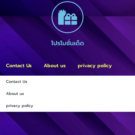
โปรโมชั่นเด็ด
Contact Us
About us
privacy policy
Contact Us
About us
privacy policy