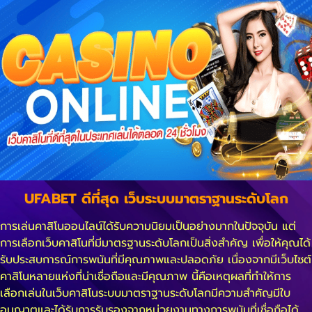
UFABET ดีที่สุด เว็บระบบมาตราฐานระดับโลก
การเล่นคาสิโนออนไลน์ได้รับความนิยมเป็นอย่างมากในปัจจุบัน แต่
การเลือกเว็บคาสิโนที่มีมาตรฐานระดับโลกเป็นสิ่งสำคัญ เพื่อให้คุณได้
รับประสบการณ์การพนันที่มีคุณภาพและปลอดภัย เนื่องจากมีเว็บไซต์
คาสิโนหลายแห่งที่น่าเชื่อถือและมีคุณภาพ นี้คือเหตุผลที่ทำให้การ
เลือกเล่นในเว็บคาสิโนระบบมาตราฐานระดับโลกมีความสำคัญมีใบ
อนุญาตและได้รับการรับรองจากหน่วยงานทางการพนันที่เชื่อถือได้