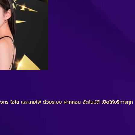
มังกร ไฮโล และเกมไพ่ ด้วยระบบ ฝากถอน อัตโนมัติ เปิดให้บริการทุก