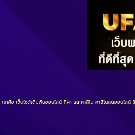
เราคือ เว็บไซต์เดิมพันออนไลน์ กีฬา และคาสิโน คาสิโนสดออนไลน์ (