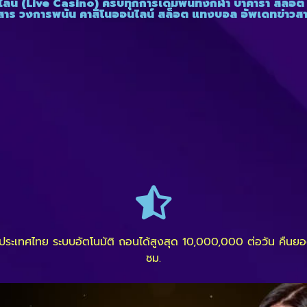
ไลน์ (Live Casino) ครบทุกการเดิมพันทั้งกีฬา บาคาร่า สล็อต
าวสาร วงการพนัน คาสิโนออนไลน์ สล็อต แทงบอล อัพเดทข่าวสาร
ของประเทศไทย ระบบอัตโนมัติ ถอนได้สูงสุด 10,000,000 ต่อวัน คืนยอ
ชม.