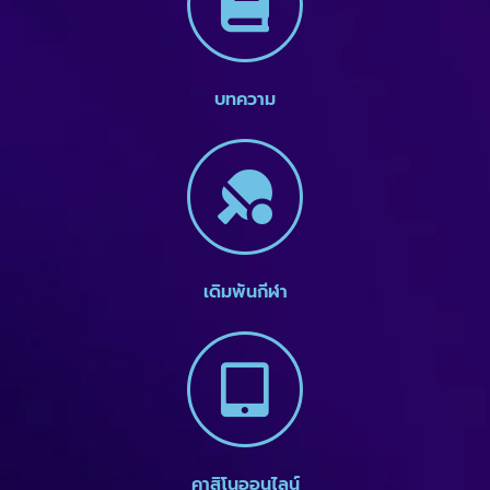
บทความ
เดิมพันกีฬา
คาสิโนออนไลน์