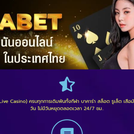
Live Casino) ครบทุกการเดิมพันทั้งกีฬา บาคาร่า สล็อต รูเล็ต เสือ
วัน ไม่มีวันหยุดตลอดเวลา 24/7 ชม..