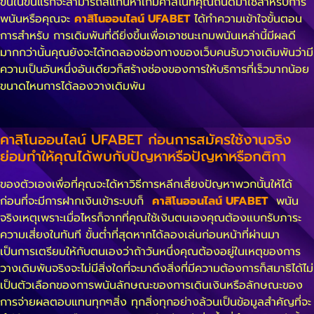
ขึ้นในขั้นแรกจะสามารถสแกนหาเกมคาสิโนที่คุณถนัดมาใช้สำหรับการ
พนันหรือคุณจะ
คาสิโนออนไลน์ UFABET
ได้ทำความเข้าใจขั้นตอน
การสำหรับ การเดิมพันที่ดียิ่งขึ้น​เพื่อเอาชนะเกมพนันเหล่านี้มีผลดี
มากกว่านั้นคุณยังจะได้ทดลองช่องทางของเว็บคนรับวางเดิมพันว่ามี
ความเป็นอันหนึ่งอันเดียวก็สร้างช่องของการให้บริการที่เร็วมากน้อย
ขนาดไหนการได้ลองวางเดิมพัน
คาสิโนออนไลน์ UFABET ก่อนการสมัครใช้งานจริง
ย่อมทำให้คุณได้พบกับปัญหาหรือปัญหาหรือกติกา
ของตัวเองเพื่อที่คุณจะได้หาวิธีการหลีกเลี่ยงปัญหาพวกนั้นให้ได้
ก่อนที่จะมีการฝากเงินเข้าระบบก็
คาสิโนออนไลน์ UFABET
พนัน
จริงเหตุเพราะเมื่อไหรก็จากที่คุณใช้เงินตนเองคุณต้องแบกรับภาระ
ความเสี่ยงในทันที ขั้นต่ำที่สุด​หากได้ลองเล่นก่อนหน้าที่ผ่านมา
เป็นการเตรียมให้กับตนเองว่า​ถ้าวันหนึ่งคุณต้องอยู่ในเหตุของการ
วางเดิมพันจริงจะไม่มีสิ่งใดที่จะมาดึงสิ่งที่มีความต้องการก็สมาธิได้ไม่
เป็นตัวเลือกของการพนันลักษณะของการเดินเงินหรือลักษณะของ
การจ่ายผลตอบแทนทุกๆสิ่ง ทุกสิ่งทุกอย่างล้วนเป็นข้อมูลสำคัญที่จะ