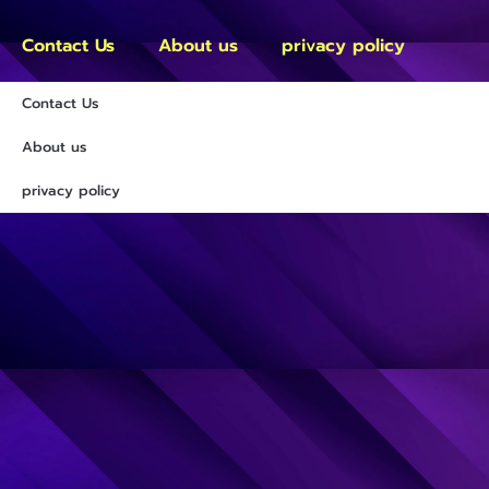
Contact Us
About us
privacy policy
Contact Us
About us
privacy policy