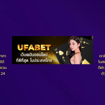
บาคา
เรา
ได้
โนส
 ชวน
กีฬา
ด 24
ด้