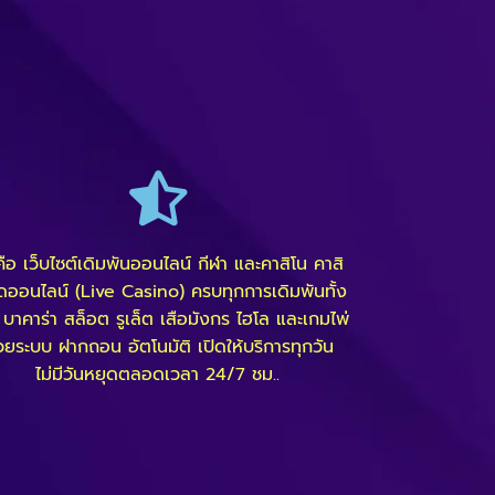
คือ เว็บไซต์เดิมพันออนไลน์ กีฬา และคาสิโน คาสิ
ดออนไลน์ (Live Casino) ครบทุกการเดิมพันทั้ง
 บาคาร่า สล็อต รูเล็ต เสือมังกร ไฮโล และเกมไพ่
วยระบบ ฝากถอน อัตโนมัติ เปิดให้บริการทุกวัน
ไม่มีวันหยุดตลอดเวลา 24/7 ชม..