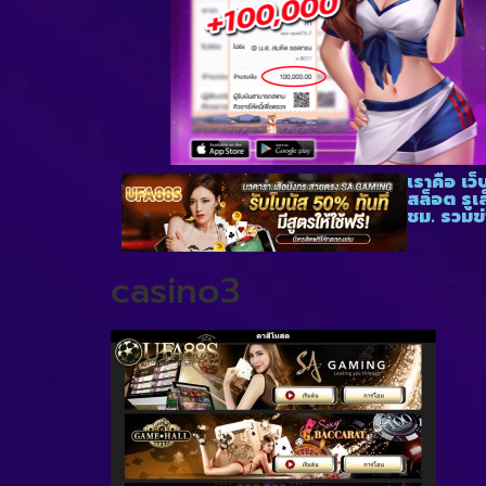
เราคือ เว
สล็อต รูเ
ชม. รวมข
casino3