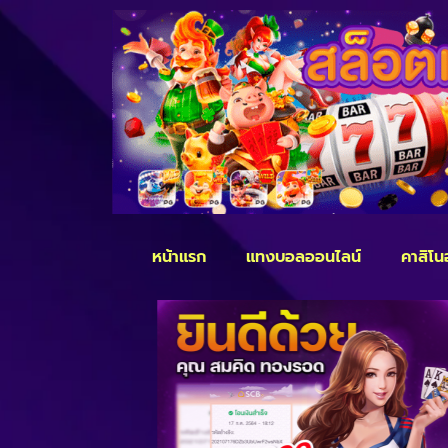
หน้าแรก
แทงบอลออนไลน์
คาสิโน