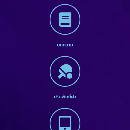
บทความ
เดิมพันกีฬา