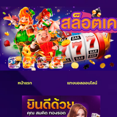
หน้าแรก
แทงบอลออนไลน์