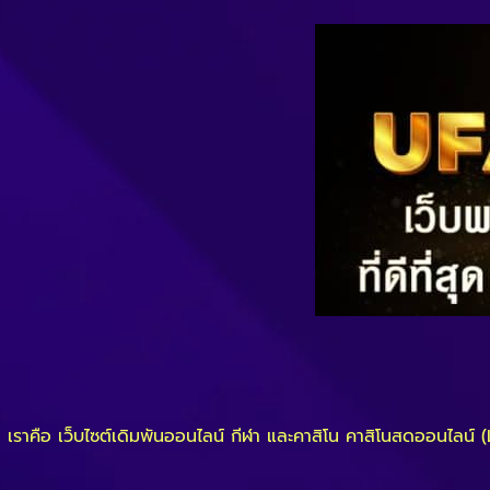
เราคือ เว็บไซต์เดิมพันออนไลน์ กีฬา และคาสิโน คาสิโนสดออนไลน์ (