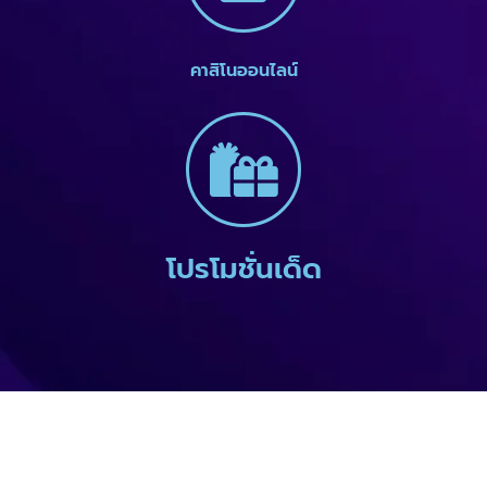
คาสิโนออนไลน์
โปรโมชั่นเด็ด