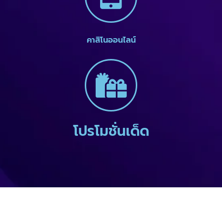
คาสิโนออนไลน์
โปรโมชั่นเด็ด