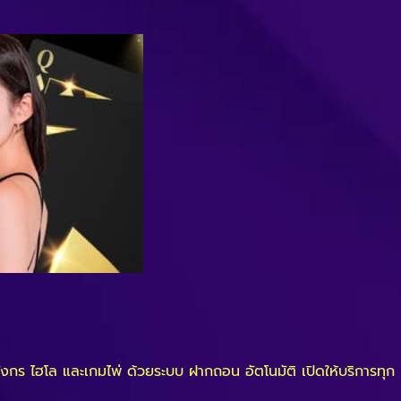
มังกร ไฮโล และเกมไพ่ ด้วยระบบ ฝากถอน อัตโนมัติ เปิดให้บริการทุก