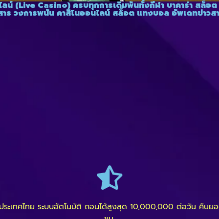
ไลน์ (Live Casino) ครบทุกการเดิมพันทั้งกีฬา บาคาร่า สล็อต
าวสาร วงการพนัน คาสิโนออนไลน์ สล็อต แทงบอล อัพเดทข่าวสาร
ของประเทศไทย ระบบอัตโนมัติ ถอนได้สูงสุด 10,000,000 ต่อวัน คืนยอ