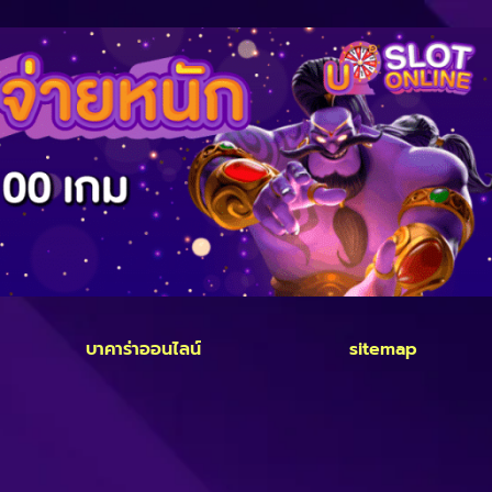
บาคาร่าออนไลน์
sitemap