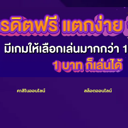
คาสิโนออนไลน์
สล็อตออนไลน์