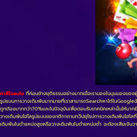
คาสิโนauto
ที่ค่อนข้างยุติธรรมอย่างมากเมื่อเรามองในมุมมองของผู
รูปแบบการวางเดิมพันมากมายที่เราสามารถSearchหาได้ในGoogleฉัน
ถูกต้องมากกว่า70%และในปัจจุบันเพื่อตอบรับเทคนิคเหล่านั้นให้มากย
วางเดิมพันไฮโลรูปแบบของกติกาตามทวีปยุโรปการวางเดิมพันไฮโลที่เรารู้
เดิมพันในตำแหน่งสูงหรือวางเดิมพันในตำแหน่งต่ำ จะต้องเสียเงินว