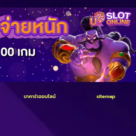
บาคาร่าออนไลน์
sitemap