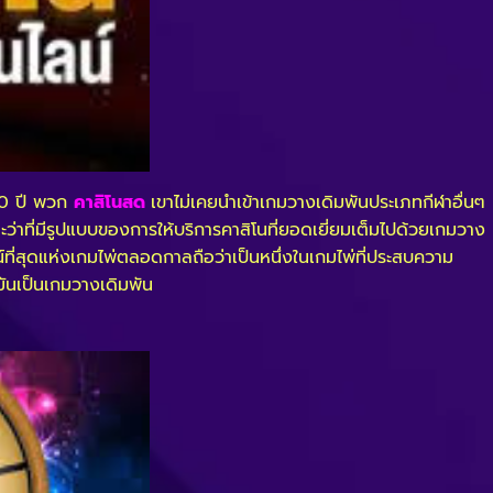
 10 ปี พวก
คาสิโนสด
เขาไม่เคยนำเข้าเกมวางเดิมพันประเภทกีฬาอื่นๆ
าะว่าที่มีรูปแบบของการให้บริการคาสิโนที่ยอดเยี่ยมเต็มไปด้วยเกมวาง
์ที่สุดแห่งเกมไพ่ตลอดกาลถือว่าเป็นหนึ่งในเกมไพ่ที่ประสบความ
0มันเป็นเกมวางเดิมพัน