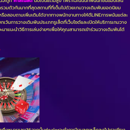
มันจะถูก
คาสิโนสด
นับเป็นแต้มสูง เพราะฉะนั้นนักพนันที่ชื่นชอบเล่น
มารวมตัวกันมากที่สุดสถานที่ที่เต็มไปด้วยเกมวางเดิมพันยอดนิยม
ี้หรือสอบถามเพิ่มเติมได้จากทางพนักงานทางให้ดีLINEการพนันแต่ละ
้นการวางเดิมพันประเภทรูเล็ตที่เว็บไซต์และเปิดให้บริการเกมวาง
จะมาแนะนำวิธีการเล่นง่ายๆเพื่อให้คุณสามารถเข้าร่วมวางเดิมพันได้
%