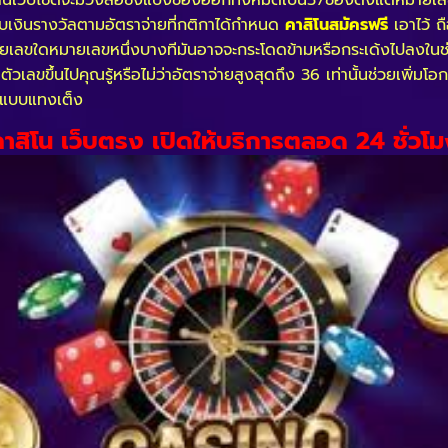
น์เว็บไซต์จะมีวงล้อซึ่งแบ่งช่องออกทั้งหมดเป็น37ช่องตั้งแต่หมา
ับเงินรางวัลตามอัตราจ่ายที่กติกาได้กำหนด
คาสิโนสมัครฟรี
เอาไว้ ถ
งหมายเลขใดหมายเลขหนึ่งบางทีมันอาจจะกระโดดข้ามหรือกระเด้งไปล
เลขขึ้นไปคุณรู้หรือไม่ว่าอัตราจ่ายสูงสุดถึง 36 เท่านั้นช่วยเพิ่มโอก
ันแบบแทงเต็ง
าสิโน เว็บตรง เปิดให้บริการตลอด 24 ชั่วโ