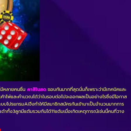
ี้มีหลายคนชื่น
คาสิโนสด
ชอบกันมากที่สุดนั่นก็เพราะว่ามีเทคนิคและ
เค้าไพ่และคำนวณได้ว่าในรอบต่อไปจะออกผลเป็นอย่างไรซึ่งมีโอกาส
ใช้ระบบโปรแกรมAiจึงทำให้มีสมาชิกสมัครกันเข้ามาเป็นจำนวนมากการ
๋าทั้ง3ลูกมีแต้มรวมกันได้11แต้มเมื่อเกิดเหตุการณ์เช่นนี้คนที่วาง