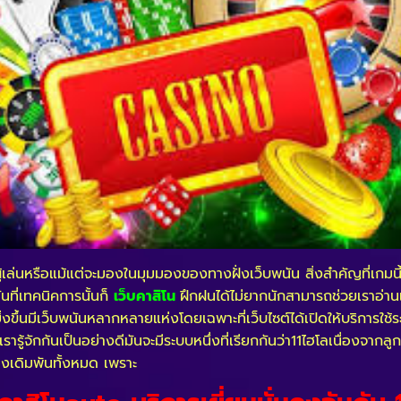
้เล่นหรือแม้แต่จะมองในมุมมองของทางฝั่งเว็บพนัน สิ่งสำคัญที่เกมน
ที่เทคนิคการนั้นก็
เว็บคาสิโน
ฝึกฝนได้ไม่ยากนักสามารถช่วยเราอ่าน
ิ่งขึ้นมีเว็บพนันหลากหลายแห่งโดยเฉพาะที่เว็บไซต์ได้เปิดให้บริการ
จักกันเป็นอย่างดีมันจะมีระบบหนึ่งที่เรียกกันว่า11ไฮโลเนื่องจากลูกเต
างเดิมพันทั้งหมด เพราะ