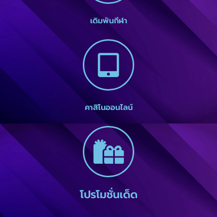
เดิมพันกีฬา
คาสิโนออนไลน์
โปรโมชั่นเด็ด