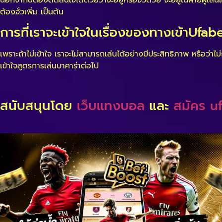
ต้องจั่วเพิ่ม เป็นต้น
การที่เราจะเข้าใจในเรื่องของทางเข้าUfab
เพราะถ้าไม่เข้าใจ เราจะไม่สามารถเล่นได้อย่างมีประสิทธิภาพ หรือว่าไม
เข้าใจสูตรการเล่นบาคาร่าต่อไป
สนับสนุนโดย
เว็บแทงบอล
และ
สมัคร u