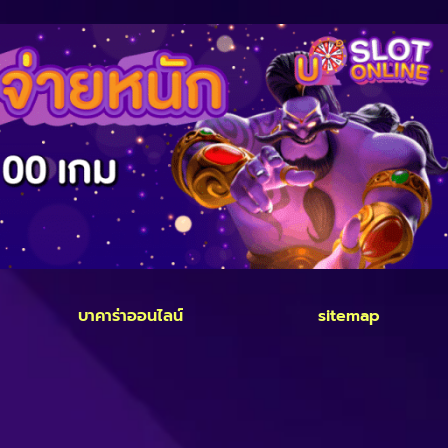
บาคาร่าออนไลน์
sitemap