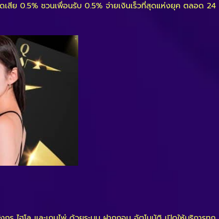
ดเสีย 0.5% ชวนเพื่อนรับ 0.5% จ่ายเงินเร็วที่สุดแห่งยุค ตลอด 24
มังกร ไฮโล และเกมไพ่ ด้วยระบบ ฝากถอน อัตโนมัติ เปิดให้บริการทุก