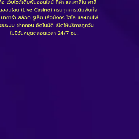
คือ เว็บไซต์เดิมพันออนไลน์ กีฬา และคาสิโน คาสิ
ดออนไลน์ (Live Casino) ครบทุกการเดิมพันทั้ง
 บาคาร่า สล็อต รูเล็ต เสือมังกร ไฮโล และเกมไพ่
วยระบบ ฝากถอน อัตโนมัติ เปิดให้บริการทุกวัน
ไม่มีวันหยุดตลอดเวลา 24/7 ชม..