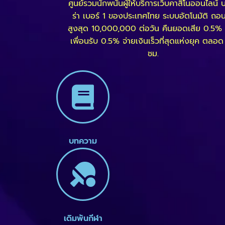
ศูนย์รวมนักพนันผู้ให้บริการเว็บคาสิโนออนไลน์ 
ร่า เบอร์ 1 ของประเทศไทย ระบบอัตโนมัติ ถอน
สูงสุด 10,000,000 ต่อวัน คืนยอดเสีย 0.5%
เพื่อนรับ 0.5% จ่ายเงินเร็วที่สุดแห่งยุค ตลอ
ชม.
บทความ
เดิมพันกีฬา