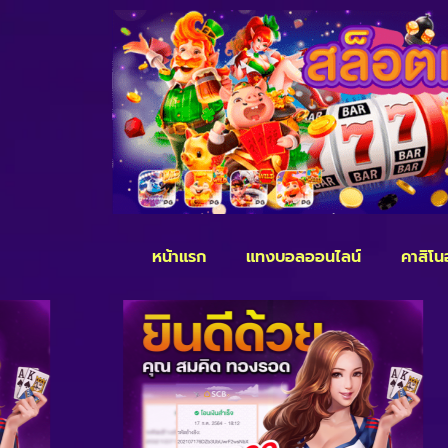
หน้าแรก
แทงบอลออนไลน์
คาสิโน