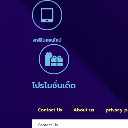
คาสิโนออนไลน์
โปรโมชั่นเด็ด
Contact Us
About us
privacy p
Contact Us