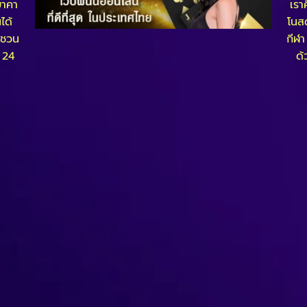
บาคา
เรา
ได้
โนส
 ชวน
กีฬา
ด 24
ด้