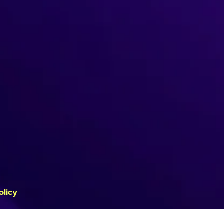
olicy