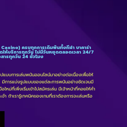
 Casino) ครบทุกการเดิมพันทั้งกีฬา บาคาร่า
ดให้บริการทุกวัน ไม่มีวันหยุดตลอดเวลา 24/7
ารทุกวัน 24 ชั่วโมง
รูปแบบการเล่นพนันออนไลน์มาอย่างต่อเนื่องเพื่อให้
 มีการแบ่งรูปแบบของแต่ละการพนันอย่างชัดเจนมี
ม่ที่เพิ่งเริ่มเข้าไปสมัครเล่น มีเจ้าหน้าที่คอยให้คำ
ำ ถ้าเรารู้เทคนิคของเกมที่เราต้องการจะเล่นหรือ