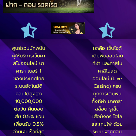
ศูนย์รวมนักพนัน
เราคือ เว็บไซต์
ผู้ให้บริการเว็บคา
เดิมพันออนไลน์
สิโนออนไลน์ บา
กีฬา และคาสิโน
คาร่า เบอร์ 1
คาสิโนสด
ของประเทศไทย
ออนไลน์ (Live
ระบบอัตโนมัติ
Casino) ครบ
ถอนได้สูงสุด
ทุกการเดิมพัน
10,000,000
ทั้งกีฬา บาคาร่า
ต่อวัน คืนยอด
สล็อต รูเล็ต
เสีย 0.5% ชวน
เสือมังกร ไฮโล
เพื่อนรับ 0.5%
และเกมไพ่ ด้วย
จ่ายเงินเร็วที่สุด
ระบบ ฝากถอน