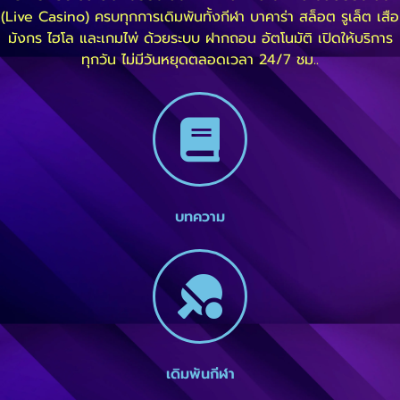
(Live Casino) ครบทุกการเดิมพันทั้งกีฬา บาคาร่า สล็อต รูเล็ต เสือ
มังกร ไฮโล และเกมไพ่ ด้วยระบบ ฝากถอน อัตโนมัติ เปิดให้บริการ
ทุกวัน ไม่มีวันหยุดตลอดเวลา 24/7 ชม..
บทความ
เดิมพันกีฬา