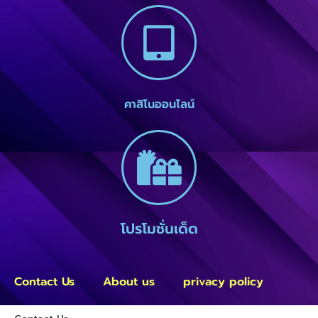
คาสิโนออนไลน์
โปรโมชั่นเด็ด
Contact Us
About us
privacy policy