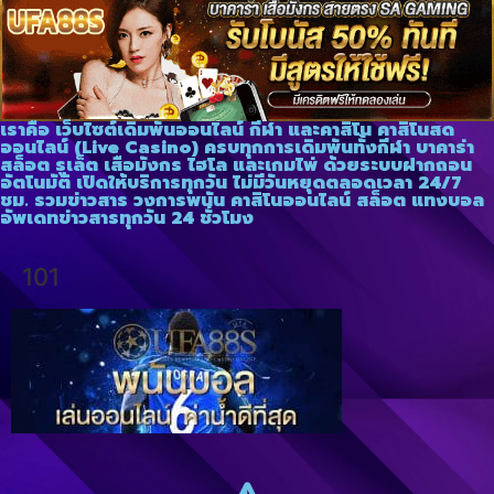
เราคือ เว็บไซต์เดิมพันออนไลน์ กีฬา และคาสิโน คาสิโนสด
ออนไลน์ (Live Casino) ครบทุกการเดิมพันทั้งกีฬา บาคาร่า
สล็อต รูเล็ต เสือมังกร ไฮโล และเกมไพ่ ด้วยระบบฝากถอน
อัตโนมัติ เปิดให้บริการทุกวัน ไม่มีวันหยุดตลอดเวลา 24/7
ชม. รวมข่าวสาร วงการพนัน คาสิโนออนไลน์ สล็อต แทงบอล
อัพเดทข่าวสารทุกวัน 24 ชั่วโมง
101