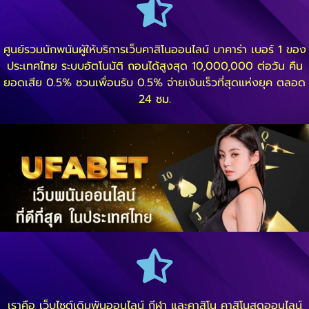
ศูนย์รวมนักพนันผู้ให้บริการเว็บคาสิโนออนไลน์ บาคาร่า เบอร์ 1 ของ
ประเทศไทย ระบบอัตโนมัติ ถอนได้สูงสุด 10,000,000 ต่อวัน คืน
ยอดเสีย 0.5% ชวนเพื่อนรับ 0.5% จ่ายเงินเร็วที่สุดแห่งยุค ตลอด
24 ชม.
เราคือ เว็บไซต์เดิมพันออนไลน์ กีฬา และคาสิโน คาสิโนสดออนไลน์