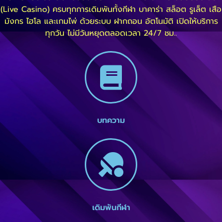
(Live Casino) ครบทุกการเดิมพันทั้งกีฬา บาคาร่า สล็อต รูเล็ต เสือ
มังกร ไฮโล และเกมไพ่ ด้วยระบบ ฝากถอน อัตโนมัติ เปิดให้บริการ
ทุกวัน ไม่มีวันหยุดตลอดเวลา 24/7 ชม..
บทความ
เดิมพันกีฬา