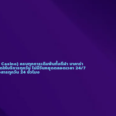
 Casino) ครบทุกการเดิมพันทั้งกีฬา บาคาร่า
ดให้บริการทุกวัน ไม่มีวันหยุดตลอดเวลา 24/7
ารทุกวัน 24 ชั่วโมง