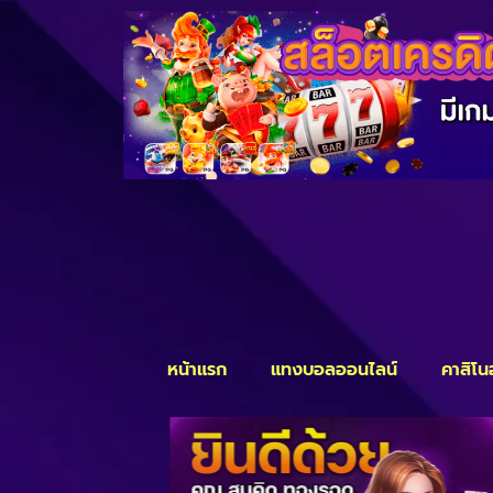
หน้าแรก
แทงบอลออนไลน์
คาสิโน