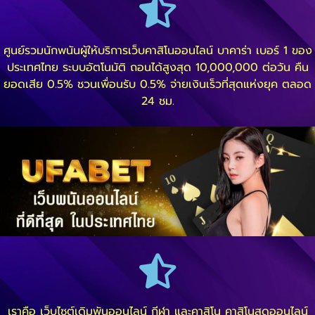
ศูนย์รวมนักพนันผู้ให้บริการเว็บคาสิโนออนไลน์ บาคาร่า เบอร์ 1 ของ
ประเทศไทย ระบบอัตโนมัติ ถอนได้สูงสุด 10,000,000 ต่อวัน คืน
ยอดเสีย 0.5% ชวนเพื่อนรับ 0.5% จ่ายเงินเร็วที่สุดแห่งยุค ตลอด
24 ชม.
เราคือ เว็บไซต์เดิมพันออนไลน์ กีฬา และคาสิโน คาสิโนสดออนไลน์