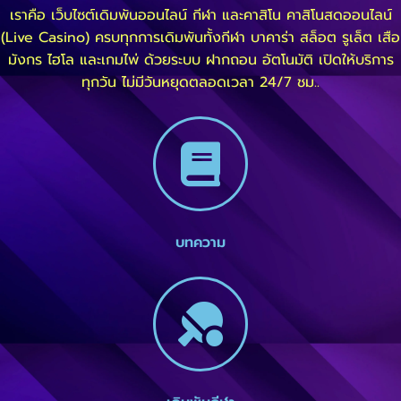
เราคือ เว็บไซต์เดิมพันออนไลน์ กีฬา และคาสิโน คาสิโนสดออนไลน์
(Live Casino) ครบทุกการเดิมพันทั้งกีฬา บาคาร่า สล็อต รูเล็ต เสือ
มังกร ไฮโล และเกมไพ่ ด้วยระบบ ฝากถอน อัตโนมัติ เปิดให้บริการ
ทุกวัน ไม่มีวันหยุดตลอดเวลา 24/7 ชม..
บทความ