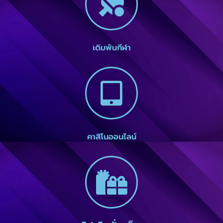
เดิมพันกีฬา
คาสิโนออนไลน์