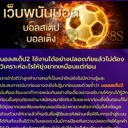
บอลสเต็ป2 ใช้งานได้อย่างปลอดภัยแล้วไม่ต้อง
วิเคราะห์อะไรให้ยุ่งยากเหมือนแต่ก่อน
เราเข้าใจดีว่าลูกค้าบางคนที่เป็นหน้าใหม่ยังไม่มีความรู้และ
ประสบการณ์มาก่อนอาจจะยังไม่รู้มาก่อนเลยด้วยซ้ำว่า
บอลสเต็ป2
นั่นคืออะไรนะเขาทำการพนันกันอย่างไรเดี๋ยวเราจะอธิบายให้คุณได้รู้จัก
ก่อนอื่นคุณต้องเข้ามาสมัครสมาชิกกับเว็บของเราก่อนซึ่งขั้นตอนก็ไม่
ได้ยุ่งยากเลยเพียงแค่คุณแอดไลน์มาหาเราหลังจากนั้นก็ส่งข้อมูล
ส่วนตัวมาให้เราแล้วก็รอรับชื่อผู้ใช้และรหัสผ่านเพื่อใช้ในการเข้าสู่ระบบ
ได้ทันทีจะเห็นได้ว่าเว็บของเรานั้นมีการป้องกันความปลอดภัยให้ลูกค้า