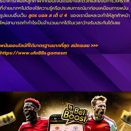
ธนาคารเพื่อให้ลูกค้าฝากถอนเงินได้อย่างสะดวกและยังมีการวิเคราะห์
ที่ง่ายมากๆไม่ต้องใช้ความรู้หรือประสบการณ์มาก่อนเหมือนการพนัน
รูปแบบอื่นเว็บ
สูตร บอล ส เต็ ป 4
ของเรานี่แหละจะทำให้ลูกค้าหน้า
ใหม่สามารถทำกำไรเป็นจำนวนมากได้ในเวลาว่างรับประกันได้เลย
พนันออนไลน์ที่ได้มาตรฐานมากที่สุด สมัครเลย >>>
https://www.ufa88s.gamesm