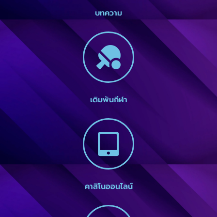
บทความ
เดิมพันกีฬา
คาสิโนออนไลน์