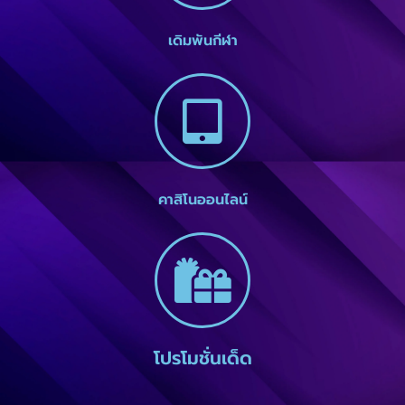
เดิมพันกีฬา
คาสิโนออนไลน์
โปรโมชั่นเด็ด