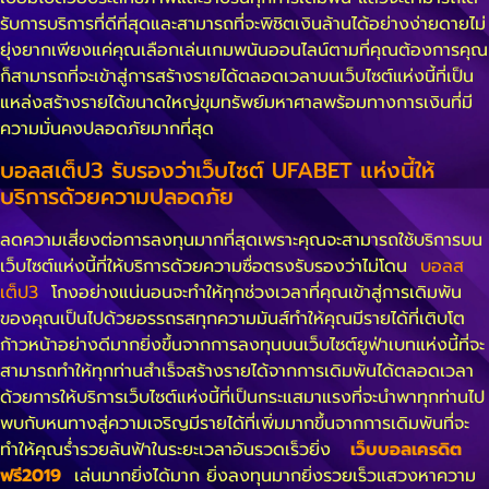
รับการบริการที่ดีที่สุดและสามารถที่จะพิชิตเงินล้านได้อย่างง่ายดายไม่
ยุ่งยากเพียงแค่คุณเลือกเล่นเกมพนันออนไลน์ตามที่คุณต้องการคุณ
ก็สามารถที่จะเข้าสู่การสร้างรายได้ตลอดเวลาบนเว็บไซต์แห่งนี้ที่เป็น
แหล่งสร้างรายได้ขนาดใหญ่ขุมทรัพย์มหาศาลพร้อมทางการเงินที่มี
ความมั่นคงปลอดภัยมากที่สุด
บอลสเต็ป3 รับรองว่าเว็บไซต์ UFABET แห่งนี้ให้
บริการด้วยความปลอดภัย
ลดความเสี่ยงต่อการลงทุนมากที่สุดเพราะคุณจะสามารถใช้บริการบน
เว็บไซต์แห่งนี้ที่ให้บริการด้วยความซื่อตรงรับรองว่าไม่โดน
บอลส
เต็ป3
โกงอย่างแน่นอนจะทำให้ทุกช่วงเวลาที่คุณเข้าสู่การเดิมพัน
ของคุณเป็นไปด้วยอรรถรสทุกความมันส์ทำให้คุณมีรายได้ที่เติบโต
ก้าวหน้าอย่างดีมากยิ่งขึ้นจากการลงทุนบนเว็บไซต์ยูฟ่าเบทแห่งนี้ที่จะ
สามารถทำให้ทุกท่านสำเร็จสร้างรายได้จากการเดิมพันได้ตลอดเวลา
ด้วยการให้บริการเว็บไซต์แห่งนี้ที่เป็นกระแสมาแรงที่จะนำพาทุกท่านไป
พบกับหนทางสู่ความเจริญมีรายได้ที่เพิ่มมากขึ้นจากการเดิมพันที่จะ
ทำให้คุณร่ำรวยล้นฟ้าในระยะเวลาอันรวดเร็วยิ่ง
เว็บบอลเครดิต
ฟรี2019
เล่นมากยิ่งได้มาก ยิ่งลงทุนมากยิ่งรวยเร็วแสวงหาความ