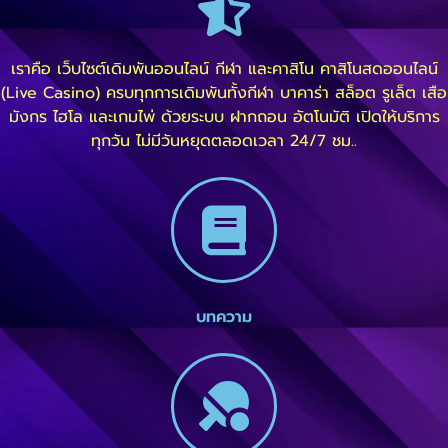
เราคือ เว็บไซต์เดิมพันออนไลน์ กีฬา และคาสิโน คาสิโนสดออนไลน์
(Live Casino) ครบทุกการเดิมพันทั้งกีฬา บาคาร่า สล็อต รูเล็ต เสือ
มังกร ไฮโล และเกมไพ่ ด้วยระบบ ฝากถอน อัตโนมัติ เปิดให้บริการ
ทุกวัน ไม่มีวันหยุดตลอดเวลา 24/7 ชม..
บทความ