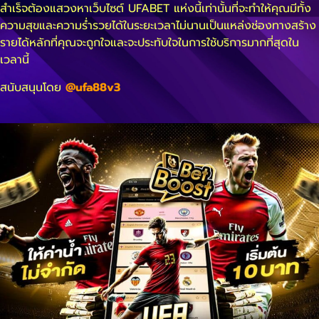
สำเร็จต้องแสวงหาเว็บไซต์ UFABET แห่งนี้เท่านั้นที่จะทำให้คุณมีทั้ง
ความสุขและความร่ำรวยได้ในระยะเวลาไม่นานเป็นแหล่งช่องทางสร้าง
รายได้หลักที่คุณจะถูกใจและจะประทับใจในการใช้บริการมากที่สุดใน
เวลานี้
สนับสนุนโดย
@ufa88v3