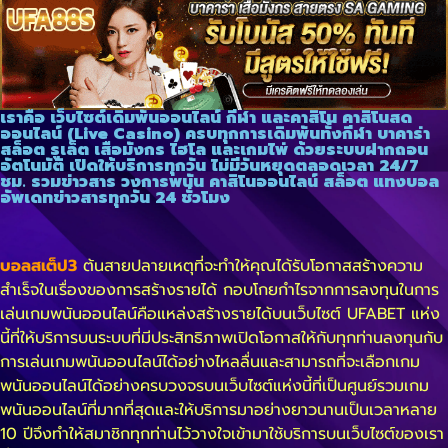
เราคือ เว็บไซต์เดิมพันออนไลน์ กีฬา และคาสิโน คาสิโนสด
ออนไลน์ (Live Casino) ครบทุกการเดิมพันทั้งกีฬา บาคาร่า
สล็อต รูเล็ต เสือมังกร ไฮโล และเกมไพ่ ด้วยระบบฝากถอน
อัตโนมัติ เปิดให้บริการทุกวัน ไม่มีวันหยุดตลอดเวลา 24/7
ชม. รวมข่าวสาร วงการพนัน คาสิโนออนไลน์ สล็อต แทงบอล
อัพเดทข่าวสารทุกวัน 24 ชั่วโมง
บอลสเต็ป3
ต้นสายปลายเหตุที่จะทำให้คุณได้รับโอกาสสร้างความ
สำเร็จในเรื่องของการสร้างรายได้ กอบโกยกำไรจากการลงทุนในการ
เล่นเกมพนันออนไลน์คือแหล่งสร้างรายได้บนเว็บไซต์ UFABET แห่ง
นี้ที่ให้บริการบนระบบที่มีประสิทธิภาพเปิดโอกาสให้กับทุกท่านลงทุนกับ
การเล่นเกมพนันออนไลน์ได้อย่างไหลลื่นและสามารถที่จะเลือกเกม
พนันออนไลน์ได้อย่างครบวงจรบนเว็บไซต์แห่งนี้ที่เป็นศูนย์รวมเกม
พนันออนไลน์ที่มากที่สุดและให้บริการมาอย่างยาวนานเป็นเวลาหลาย
10 ปีจึงทำให้สมาชิกทุกท่านไว้วางใจเข้ามาใช้บริการบนเว็บไซต์ของเรา