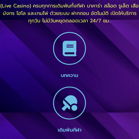
(Live Casino) ครบทุกการเดิมพันทั้งกีฬา บาคาร่า สล็อต รูเล็ต เสือ
มังกร ไฮโล และเกมไพ่ ด้วยระบบ ฝากถอน อัตโนมัติ เปิดให้บริการ
ทุกวัน ไม่มีวันหยุดตลอดเวลา 24/7 ชม..
บทความ
เดิมพันกีฬา