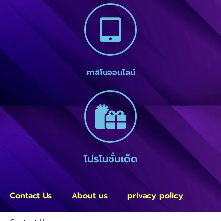
คาสิโนออนไลน์
โปรโมชั่นเด็ด
Contact Us
About us
privacy policy