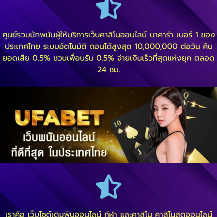
ศูนย์รวมนักพนันผู้ให้บริการเว็บคาสิโนออนไลน์ บาคาร่า เบอร์ 1 ของ
ประเทศไทย ระบบอัตโนมัติ ถอนได้สูงสุด 10,000,000 ต่อวัน คืน
ยอดเสีย 0.5% ชวนเพื่อนรับ 0.5% จ่ายเงินเร็วที่สุดแห่งยุค ตลอด
24 ชม.
เราคือ เว็บไซต์เดิมพันออนไลน์ กีฬา และคาสิโน คาสิโนสดออนไลน์