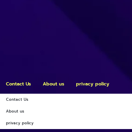
Contact Us
About us
privacy policy
Contact Us
About us
privacy policy