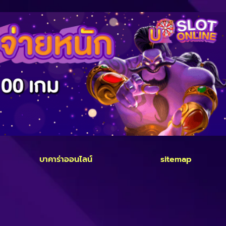
บาคาร่าออนไลน์
sitemap