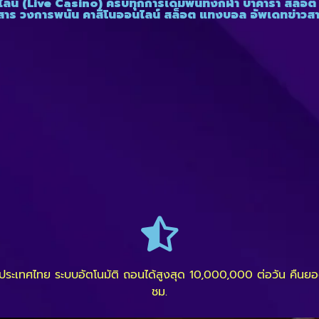
ไลน์ (Live Casino) ครบทุกการเดิมพันทั้งกีฬา บาคาร่า สล็อต
าวสาร วงการพนัน คาสิโนออนไลน์ สล็อต แทงบอล อัพเดทข่าวสาร
ของประเทศไทย ระบบอัตโนมัติ ถอนได้สูงสุด 10,000,000 ต่อวัน คืนยอ
ชม.