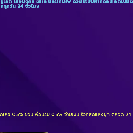
 รูเล็ต เสือมังกร ไฮโล และเกมไพ่ ด้วยระบบฝากถอน อัตโนมัติ
ทุกวัน 24 ชั่วโมง
ดเสีย 0.5% ชวนเพื่อนรับ 0.5% จ่ายเงินเร็วที่สุดแห่งยุค ตลอด 24