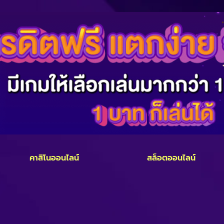
คาสิโนออนไลน์
สล็อตออนไลน์