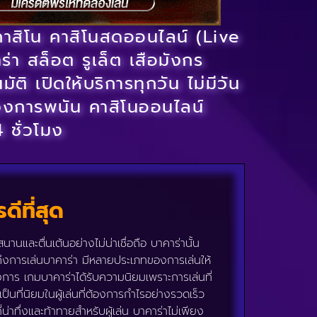
ะคาสิโน คาสิโนสดออนไลน์ (Live
่า สล็อต รูเล็ต เสือมังกร
ิ เปิดให้บริการทุกวัน ไม่มีวัน
งการพนัน คาสิโนออนไลน์
 ชั่วโมง
ดีที่สุด
านและตื่นเต้นอย่างไม่น่าเชื่อถือ บาคาร่านั้น
ึงการเล่นบาคาร่า มีหลายประเภทของการเล่นให้
งการ เกมบาคาร่าได้รับความนิยมเพราะการเล่นที่
นที่นิยมในผู้เล่นที่ต้องการกำไรอย่างรวดเร็ว
่น่าทึ่งและท้าทายสำหรับผู้เล่น บาคาร่าไม่เพียง