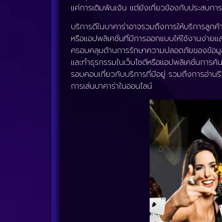
แค่การเดิมพันเงิน แต่ยังเกี่ยวข้องกับประสบการณ
บริการดีในบาคาร่าอาจรวมถึงการให้บริการลูกค้า
หรือแอปพลิเคชั่นที่มีการออกแบบให้ใช้งานง่ายแ
ครอบคลุมด้านการรักษาความปลอดภัยของข้อมูลแล
และทำธุรกรรมในเว็บไซต์หรือแอปพลิเคชั่นการค้นห
รอบคอบเกี่ยวกับบริการที่มีอยู่ รวมถึงการอ่านร
การเล่นบาคาร่าในออนไลน์