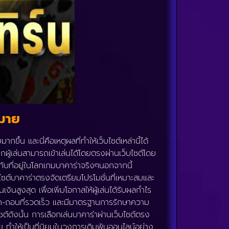
กมาย
น และนี่คือเหตุผลที่ทำให้เว็บไซต์เหล่านี้ได้
ผู้เล่นสามารถเข้าเล่นได้โดยตรงผ่านเว็บไซต์โดย
ับที่อยู่ในโลกเกมบาคาร่าจริงๆนอกจากนี้
ไซต์บาคาร่าตรงจัดเตรียมโปรโมชั่นที่เหมาะสมและ
งินสูงสุด เพื่อเพิ่มโอกาสให้ผู้เล่นได้รับผลกำไร
ฝาก-ถอนที่รวดเร็ว และมีมาตรฐานการรักษาความ
ต์ดังนั้น การเลือกเล่นบาคาร่าผ่านเว็บไซต์ตรง
าย ทำให้เป็นที่นิยมในวงการเดิมพันออนไลน์อย่าง