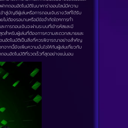
บบฝากถอนอัตโนมัติในบาคาร่าออนไลน์มีความ
สู่บัญชีผู้เล่นหรือการถอนเงินรางวัลที่ได้รับ
ดยไม่ต้องรอนานหรือมีข้อจำกัดใดๆการทำ
ะการถอนเงินจะผ่านระบบที่เข้ารหัสและมี
ี่สุดสำหรับผู้เล่นที่ต้องการความสะดวกสบายและ
อนอัตโนมัติเป็นสิ่งที่ควรพิจารณาอย่างสำคัญ
ี้ยังเพิ่มความมั่นใจให้กับผู้เล่นเกี่ยวกับ
อนอัตโนมัติที่รวดเร็วที่สุดอย่างแน่นอน