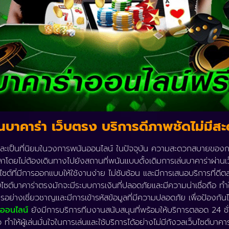
่นบาคาร่า เว็บตรง บริการดีภาพชัดไม่มีสะ
ภาพและเป็นที่นิยมในวงการพนันออนไลน์ ในปัจจุบัน ความสะดวกสบายของก
เวลาโดยไม่ต้องเดินทางไปยังสถานที่พนันแบบดั้งเดิมการเล่นบาคาร่าผ่
บไซต์ที่มีการออกแบบให้ใช้งานง่าย ไม่ซับซ้อน และมีการเสนอบริการที่ดีตลอ
ซต์บาคาร่าตรงมักจะมีระบบการเงินที่ปลอดภัยและมีความน่าเชื่อถือ ทำใ
ิการอย่างเชี่ยวชาญและมีการเข้ารหัสข้อมูลที่มีความปลอดภัย เพื่อป้องกั
 ออนไลน์
ยังมีการบริการทีมงานสนับสนุนที่พร้อมให้บริการตลอด 24 ชั่
ำให้ผู้เล่นมั่นใจในการเล่นและใช้บริการได้อย่างไม่มีกังวลเว็บไซต์บาคา