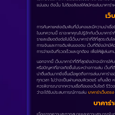
แน่นอน ดังนั้น ไม่ต้องลังเลให้สมัครเล่นบาคาร่
เว็
การค้นหาแหล่งเดิมพันที่มั่นคงและมีความน่าเชื่อถ
ในบทความนี้ เราจะพาคุณไปรู้จักกับเว็บบาคาร่าท
รายละเอียดดังต่อไปนี้เว็บบาคาร่าที่ดีที่สุดระด
การเงินและการเดิมพันของตน เว็บที่ดียังมักมีห
การจ่ายเงินที่รวดเร็วและถูกต้อง เพื่อให้ผู้เล่
นอกจากนี้ เว็บบาคาร่าที่ดีที่สุดยังมักจะมีการให
หรือปัญหาที่อาจเกิดขึ้นในระหว่างการเล่น เว็บที
น่าตื่นเต้นมากยิ่งขึ้นเมื่อพูดถึงการเล่นบาคาร่า
ทุกเวลา ไม่ว่าจะเป็นผ่านคอมพิวเตอร์ แท็บเล็ต หร
ควรพิจารณาจากความเชื่อถือของเว็บไซต์ รีวิวจ
ว่าจะได้รับประสบการณ์การเล่น
บาคาร่าเว็บตร
บาคาร่า
เนื่องจากความสะดวกสบายและความสามารถในการเข้