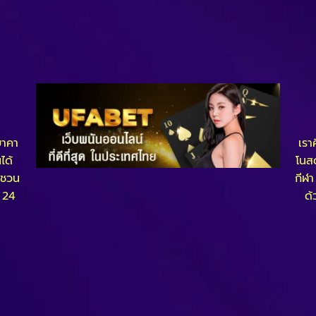
บาคา
เรา
ได้
โนส
 ชวน
กีฬา
ด 24
ด้