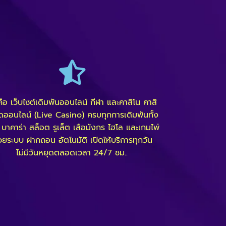
คือ เว็บไซต์เดิมพันออนไลน์ กีฬา และคาสิโน คาสิ
ดออนไลน์ (Live Casino) ครบทุกการเดิมพันทั้ง
 บาคาร่า สล็อต รูเล็ต เสือมังกร ไฮโล และเกมไพ่
วยระบบ ฝากถอน อัตโนมัติ เปิดให้บริการทุกวัน
ไม่มีวันหยุดตลอดเวลา 24/7 ชม..