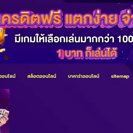
ออนไลน์
สล็อตออนไลน์
บาคาร่าออนไลน์
sitemap