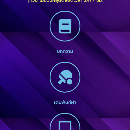
ทุกวัน ไม่มีวันหยุดตลอดเวลา 24/7 ชม..
บทความ
เดิมพันกีฬา