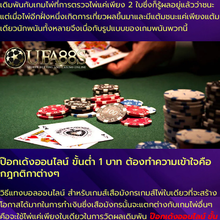
เดิมพันกับเกมไพ่ที่การตรวจไพ่แค่เพียง 2 ใบซึ่งก็รู้ผลอยู่แล้วว่าชนะ
แต่เมื่อไพ่อีกฝั่งหนึ่งเกิดการเกี่ยวผลขึ้นมาและมีแต้มชนะแค่เพียงแต้ม
เดียวนักพนันทั้งหลายจึงเบื่อกับรูปแบบของเกมพนันพวกนี้
ป๊อกเด้งออนไลน์ ขั้นต่ำ 1 บาท ต้องทำความเข้าใจคือ
กฎกติกาต่างๆ
วิธีแทงบอลออนไลน์ สำหรับเกมส์เสือมังกรเกมส์ไพ่ใบเดียวที่จะสร้าง
โอกาสได้มากในการทำเงินซึ่งเสือมังกรนั้นจะแตกต่างกับเกมไพ่อื่นๆ
คือจะใช้ไพ่แค่เพียงใบเดียวในการวัดผลเดิมพัน
ป๊อกเด้งออนไลน์ ขั้น