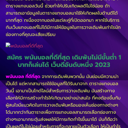
ตารางแทงบอลวันนี้ ช่วยทำให้ปรับเกิดผลดีไม่ใช่น้อย ถ้า
สามารถเอาข้อมูลในตารางแทงบอลมาใช้ให้เกิดผลในด้านดีได้
มากที่สุด กเนื่องจากบอลในแต่ละคู่ที่เปิดออกมา หากใช้บริการ
กับเว็บแทงบอลที่ไม่ได้มีการให้ข้อมูลในการวางเดิมพันเท่าไรนัก
ช่องทางที่คุณจะเสียเปรียบ
สมัคร พนันบอลที่ดีที่สุด เดิมพันไม่มีขั้นต่ำ 1
บาทก็เล่นได้ เว็บดีอันดับหนึ่ง 2023
พนันบอล ที่ดีที่สุด
จากการเดิมพันพวกนั้น มันย่อมมีความน่า
เป็นได้ แต่หากสามารถใช้ข้อมูลที่ได้รับมาจาก ตารางแทงบอล
วันนี้ เอามาเป็นไกด์ไลน์สำหรับการวางเดิมพัน มันสร้างทาง
เลือกให้มีการสร้างกำไรให้เกิดมาอย่างน่าสนใจ ที่คงต้องขึ้นกับ
ผู้สนใจมีแนวคิดในการวางเดิมพันหรือมองเห็นช่องทางต่างๆ
ได้มากกว่ากันตารางเพื่อการแทงบอลสามารถเลือกช่องทาง
ต่างๆเอามากระตุ้นส่งผลให้มีการเกิดกำไรขึ้นมาได้ มันก็ถือว่า
เป็นผลดีไม่ใช่น้อยสำหรับการที่จะกลายเป็นตัวเลือก ให้เป็นกำไร