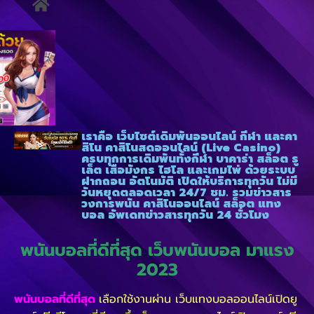
เราคือ เว็บไซต์เดิมพันออนไลน์ กีฬา และคา
สิโน คาสิโนสดออนไลน์ (Live Casino)
ครบทุกการเดิมพันทั้งกีฬา บาคาร่า สล็อต รู
เล็ต เสือมังกร ไฮโล และเกมไพ่ ด้วยระบบ
ฝากถอน อัตโนมัติ เปิดให้บริการทุกวัน ไม่มี
วันหยุดตลอดเวลา 24/7 ชม. รวมข่าวสาร
วงการพนัน คาสิโนออนไลน์ สล็อต แทง
บอล อัพเดทข่าวสารทุกวัน 24 ชั่วโมง
พนันบอลที่ดีที่สุด เว็บพนันบอล มาแรง
2023
พนันบอลที่ดีที่สุด
เลือกใช้งานผ่าน เว็บแทงบอลออนไลน์เปิดยู