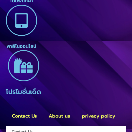
เดิมพันกีฬา
คาสิโนออนไลน์
โปรโมชั่นเด็ด
Contact Us
About us
privacy policy
Contact Us