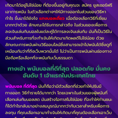
เกิดมาได้อยู่ไม่ใช่น้อย ที่ต้องขึ้นอยู่กับคุณจะ สมัคร ยูสเซอร์ฟรี
เอาการพนัน ในตัวเลือกต่างๆให้มีทางออกในส่วนของวิธีหา
กำไร ขึ้นมาได้ยังไง
แทงบอลเดี่ยว
เมื่อต้องเลือกวิธีที่เยี่ยม
มากกว่าด้วย ลักษณะได้รับการกล่าวถึง ในส่วนของเพื่อการ
ลงเงินเล่นกับบอลในแต่ละคู่ได้การลงเงินเล่นกับ มันก็เป็นวิธีใน
ส่วนสำหรับการที่จะทำเงินให้เกิดมาเกิดผลดีไม่ใช่น้อย ด้วย
ลักษณะการพนันผ่านวิธีออนไลน์ซึ่งสามารถเข้าไปพนันได้ซึ่งดูที่
เหมือนกับว่าที่ถึงเว็บพวกนั้นได้ ไม่ว่าเป็นการพนันผ่านช่องทาง
มือถือหรือเลือกที่จะพนันกับเว็บธรรมดา
ทางเข้า พนันบอลที่ดีที่สุด ปลอดภัย มั่นคง
อันดับ 1 เจ้าแรกในประเทศไทย
พนันบอล ที่ดีที่สุด
มันก็ถือว่ามีตัวเลือกที่ช่วยทำให้ปรับมี
ทางออก วิธีทำรายได้มากกว่า โดยเฉพาะในส่วนของผู้พนันที่
เลือกเล่นกับบอลสด มันสร้างโอกาสไม่ใช่น้อย ที่จะทำให้ท่านชนะ
ก็ได้กำไรกลับมาอย่างสมบูรณ์มากกว่ากับเวลาสำหรับเพื่อการ
ลงทุน ที่คุณเลือกเอามาทำเงินให้เกิดมาที่คุณต้องเลือกเอาเว็บ