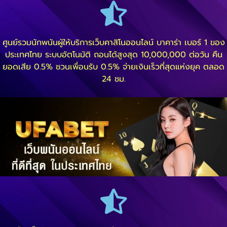
ศูนย์รวมนักพนันผู้ให้บริการเว็บคาสิโนออนไลน์ บาคาร่า เบอร์ 1 ของ
ประเทศไทย ระบบอัตโนมัติ ถอนได้สูงสุด 10,000,000 ต่อวัน คืน
ยอดเสีย 0.5% ชวนเพื่อนรับ 0.5% จ่ายเงินเร็วที่สุดแห่งยุค ตลอด
24 ชม.