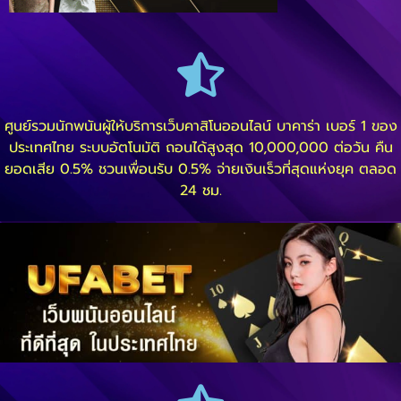
ศูนย์รวมนักพนันผู้ให้บริการเว็บคาสิโนออนไลน์ บาคาร่า เบอร์ 1 ของ
ประเทศไทย ระบบอัตโนมัติ ถอนได้สูงสุด 10,000,000 ต่อวัน คืน
ยอดเสีย 0.5% ชวนเพื่อนรับ 0.5% จ่ายเงินเร็วที่สุดแห่งยุค ตลอด
24 ชม.