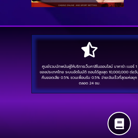
ศูนย์รวมนักพนันผู้ให้บริการเว็บคาสิโนออนไลน์ บาคาร่า เบอร์ 1
ของประเทศไทย ระบบอัตโนมัติ ถอนได้สูงสุด 10,000,000 ต่อวั
คืนยอดเสีย 0.5% ชวนเพื่อนรับ 0.5% จ่ายเงินเร็วที่สุดแห่งยุค
ตลอด 24 ชม.