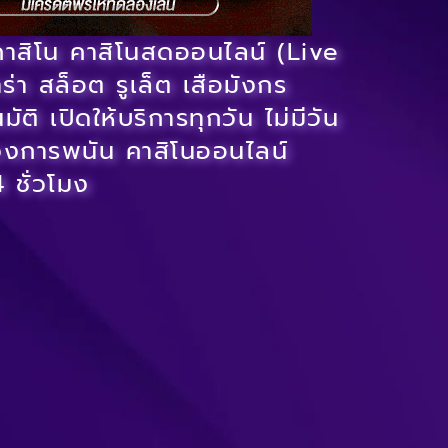
ะคาสิโน คาสิโนสดออนไลน์ (Live
่า สล็อต รูเล็ต เสือมังกร
ิ เปิดให้บริการทุกวัน ไม่มีวัน
งการพนัน คาสิโนออนไลน์
 ชั่วโมง