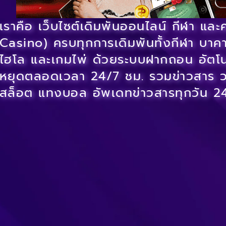
เราคือ เว็บไซต์เดิมพันออนไลน์ กีฬา แล
Casino) ครบทุกการเดิมพันทั้งกีฬา บาคาร
ไฮโล และเกมไพ่ ด้วยระบบฝากถอน อัตโนมัต
หยุดตลอดเวลา 24/7 ชม. รวมข่าวสาร ว
สล็อต แทงบอล อัพเดทข่าวสารทุกวัน 24