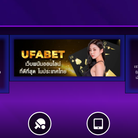
เร
น
(
เ