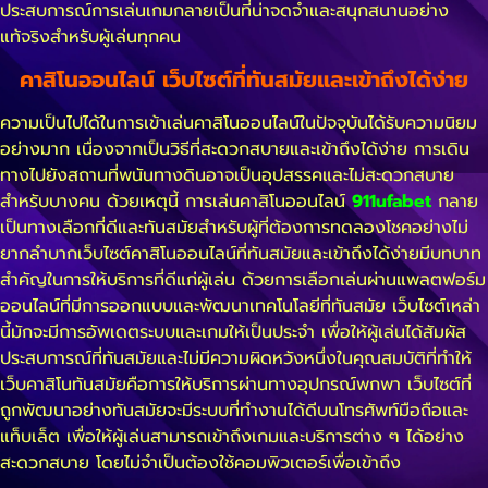
ประสบการณ์การเล่นเกมกลายเป็นที่น่าจดจำและสนุกสนานอย่าง
แท้จริงสำหรับผู้เล่นทุกคน
คาสิโนออนไลน์ เว็บไซต์ที่ทันสมัยและเข้าถึงได้ง่าย
ความเป็นไปได้ในการเข้าเล่นคาสิโนออนไลน์ในปัจจุบันได้รับความนิยม
อย่างมาก เนื่องจากเป็นวิธีที่สะดวกสบายและเข้าถึงได้ง่าย การเดิน
ทางไปยังสถานที่พนันทางดินอาจเป็นอุปสรรคและไม่สะดวกสบาย
สำหรับบางคน ด้วยเหตุนี้ การเล่นคาสิโนออนไลน์
911ufabet
กลาย
เป็นทางเลือกที่ดีและทันสมัยสำหรับผู้ที่ต้องการทดลองโชคอย่างไม่
ยากลำบากเว็บไซต์คาสิโนออนไลน์ที่ทันสมัยและเข้าถึงได้ง่ายมีบทบาท
สำคัญในการให้บริการที่ดีแก่ผู้เล่น ด้วยการเลือกเล่นผ่านแพลตฟอร์ม
ออนไลน์ที่มีการออกแบบและพัฒนาเทคโนโลยีที่ทันสมัย เว็บไซต์เหล่า
นี้มักจะมีการอัพเดตระบบและเกมให้เป็นประจำ เพื่อให้ผู้เล่นได้สัมผัส
ประสบการณ์ที่ทันสมัยและไม่มีความผิดหวังหนึ่งในคุณสมบัติที่ทำให้
เว็บคาสิโนทันสมัยคือการให้บริการผ่านทางอุปกรณ์พกพา เว็บไซต์ที่
ถูกพัฒนาอย่างทันสมัยจะมีระบบที่ทำงานได้ดีบนโทรศัพท์มือถือและ
แท็บเล็ต เพื่อให้ผู้เล่นสามารถเข้าถึงเกมและบริการต่าง ๆ ได้อย่าง
สะดวกสบาย โดยไม่จำเป็นต้องใช้คอมพิวเตอร์เพื่อเข้าถึง