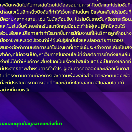
เพลิดเพลินไปกับการเล่นโดยไม่ต้องรอนานการให้โบนัสและโปรโมชั่นที่
น่าสนใจเป็นอีกหนึ่งปัจจัยที่ทำให้เว็บคาสิโนนั้นๆ มีแฟนคลับโปรโมชั่นที่
มีความหลากหลาย, เช่น โบนัสต้อนรับ, โปรโมชั่นรายวันหรือรายเดือน,
และโปรโมชั่นพิเศษสำหรับสมาชิกทุนน้อยจะทำให้ผู้เล่นรู้สึกมีส่วนได้
ส่วนเสียและมีโอกาสทำกำไรมากขึ้นการมีทีมงานที่ให้บริการลูกค้าอย่าง
มืออาชีพและรวดเร็วจะทำให้ผู้เล่นรู้สึกมั่นใจและปลอดภัยการตอบ
สนองต่อคำถามหรือการแก้ไขปัญหาที่เกิดขึ้นในระหว่างการเล่นเป็นสิ่ง
สำคัญที่ไม่ควรมีปัญหาเว็บคาสิโนออนไลน์ที่ง่ายต่อการเข้าถึงและเล่น
ง่ายไม่ได้ทำให้แค่การเสี่ยงโชคเป็นเรื่องน่าสนใจ แต่ยังเป็นทางเลือกที่
มีประสิทธิภาพสำหรับการทำกำไร ผู้เล่นควรทดลองและเลือกเว็บคาสิ
โนที่ตรงตามความต้องการและความพึงพอใจส่วนตัวของตนเองเพื่อ
ที่จะมีประสบการณ์การเล่นที่ดีและเข้าถึงโลกของคาสิโนออนไลน์ได้
อย่างที่คาดหวัง
ขอขอบคุณข้อมูลจากแหล่งที่มา