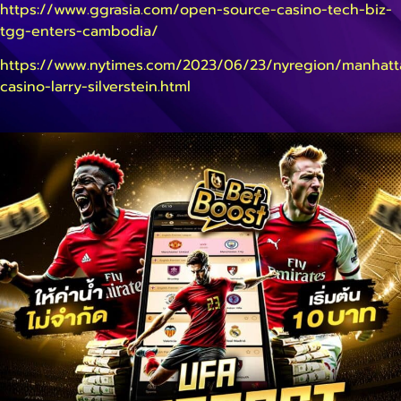
https://www.ggrasia.com/open-source-casino-tech-biz-
tgg-enters-cambodia/
https://www.nytimes.com/2023/06/23/nyregion/manhatt
casino-larry-silverstein.html