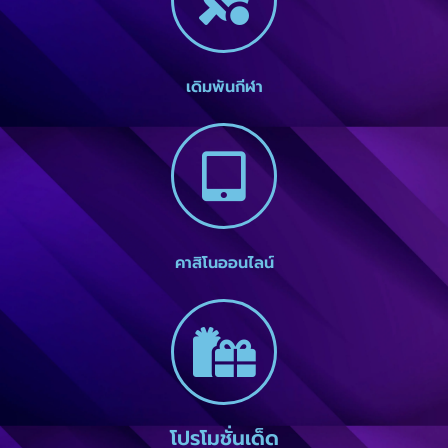
เดิมพันกีฬา
คาสิโนออนไลน์
โปรโมชั่นเด็ด