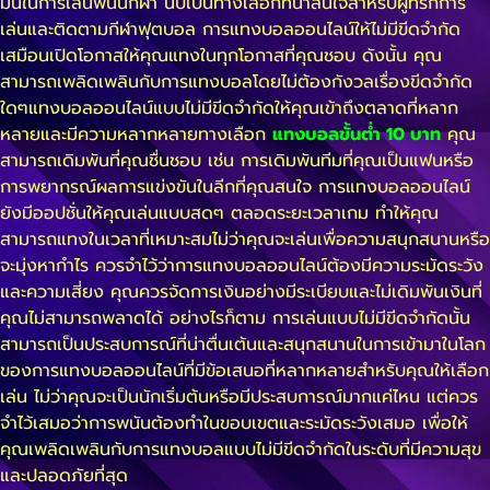
มั่นในการเล่นพนันกีฬา นับเป็นทางเลือกที่น่าสนใจสำหรับผู้ที่รักการ
เล่นและติดตามกีฬาฟุตบอล การแทงบอลออนไลน์ให้ไม่มีขีดจำกัด
เสมือนเปิดโอกาสให้คุณแทงในทุกโอกาสที่คุณชอบ ดังนั้น คุณ
สามารถเพลิดเพลินกับการแทงบอลโดยไม่ต้องกังวลเรื่องขีดจำกัด
ใดๆแทงบอลออนไลน์แบบไม่มีขีดจำกัดให้คุณเข้าถึงตลาดที่หลาก
หลายและมีความหลากหลายทางเลือก
แทงบอลขั้นต่ำ 10 บาท
คุณ
สามารถเดิมพันที่คุณชื่นชอบ เช่น การเดิมพันทีมที่คุณเป็นแฟนหรือ
การพยากรณ์ผลการแข่งขันในลีกที่คุณสนใจ การแทงบอลออนไลน์
ยังมีออปชั่นให้คุณเล่นแบบสดๆ ตลอดระยะเวลาเกม ทำให้คุณ
สามารถแทงในเวลาที่เหมาะสมไม่ว่าคุณจะเล่นเพื่อความสนุกสนานหรือ
จะมุ่งหากำไร ควรจำไว้ว่าการแทงบอลออนไลน์ต้องมีความระมัดระวัง
และความเสี่ยง คุณควรจัดการเงินอย่างมีระเบียบและไม่เดิมพันเงินที่
คุณไม่สามารถพลาดได้ อย่างไรก็ตาม การเล่นแบบไม่มีขีดจำกัดนั้น
สามารถเป็นประสบการณ์ที่น่าตื่นเต้นและสนุกสนานในการเข้ามาในโลก
ของการแทงบอลออนไลน์ที่มีข้อเสนอที่หลากหลายสำหรับคุณให้เลือก
เล่น ไม่ว่าคุณจะเป็นนักเริ่มต้นหรือมีประสบการณ์มากแค่ไหน แต่ควร
จำไว้เสมอว่าการพนันต้องทำในขอบเขตและระมัดระวังเสมอ เพื่อให้
คุณเพลิดเพลินกับการแทงบอลแบบไม่มีขีดจำกัดในระดับที่มีความสุข
และปลอดภัยที่สุด