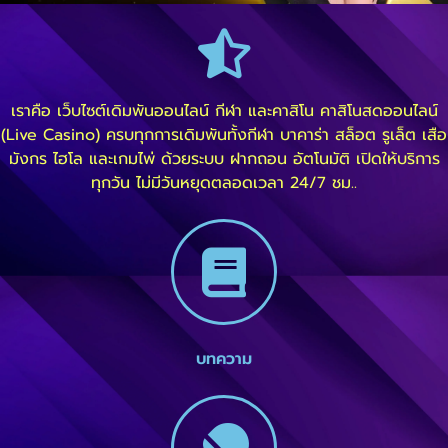
เราคือ เว็บไซต์เดิมพันออนไลน์ กีฬา และคาสิโน คาสิโนสดออนไลน์
(Live Casino) ครบทุกการเดิมพันทั้งกีฬา บาคาร่า สล็อต รูเล็ต เสือ
มังกร ไฮโล และเกมไพ่ ด้วยระบบ ฝากถอน อัตโนมัติ เปิดให้บริการ
ทุกวัน ไม่มีวันหยุดตลอดเวลา 24/7 ชม..
บทความ