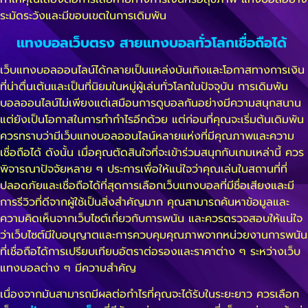
ระมัดระวังและมีขอบเขตในการเดิมพัน
แทงบอลเว็บตรง สายแทงบอลทั่วโลกเชื่อถือได้
เว็บแทงบอลออนไลน์ได้กลายเป็นแหล่งบันเทิงและโอกาสทางการเงิน
ที่น่าตื่นเต้นและเป็นที่นิยมในหมู่ผู้เล่นทั่วโลกในปัจจุบัน การเดิมพัน
บอลออนไลน์ไม่เพียงแต่เสมือนการดูบอลกันอย่างมีความสนุกสนาน
แต่ยังเป็นโอกาสในการทำกำไรอีกด้วย แต่ก่อนที่คุณจะเริ่มต้นเดิมพัน
ควรทราบว่ามีเว็บแทงบอลออนไลน์หลายแห่งที่มีคุณภาพและความ
เชื่อถือได้ ดังนั้น เมื่อคุณตัดสินใจที่จะเข้าร่วมสนุกกับเกมเหล่านี้ ควร
พิจารณาปัจจัยหลาย ๆ ประการเพื่อให้แน่ใจว่าคุณเล่นในสถานที่ที่
ปลอดภัยและเชื่อถือได้ที่สุดการเลือกเว็บแทงบอลที่มีชื่อเสียงและมี
การรีวิวที่ดีจากผู้ใช้เป็นสิ่งสำคัญมาก คุณสามารถค้นหาข้อมูลและ
ความคิดเห็นจากเว็บไซต์เกี่ยวกับการพนัน และควรตรวจสอบให้แน่ใจ
ว่าเว็บไซต์มีใบอนุญาตและการควบคุมคุณภาพจากหน่วยงานการพนัน
ที่เชื่อถือได้การเปรียบเทียบอัตราต่อรองและราคาต่าง ๆ ระหว่างเว็บ
แทงบอลต่าง ๆ มีความสำคัญ
เนื่องจากมันสามารถมีผลต่อกำไรที่คุณจะได้รับในระยะยาว ควรเลือก