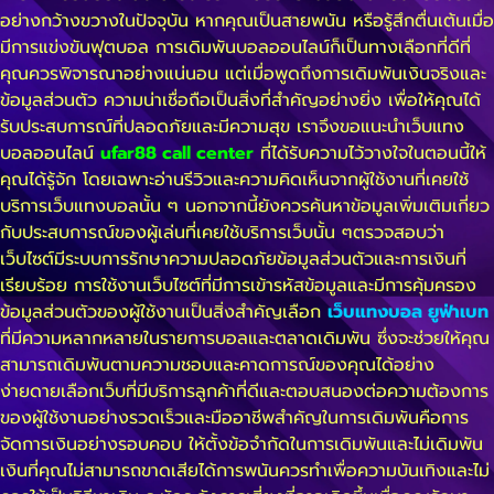
อย่างกว้างขวางในปัจจุบัน หากคุณเป็นสายพนัน หรือรู้สึกตื่นเต้นเมื่อ
มีการแข่งขันฟุตบอล การเดิมพันบอลออนไลน์ก็เป็นทางเลือกที่ดีที่
คุณควรพิจารณาอย่างแน่นอน แต่เมื่อพูดถึงการเดิมพันเงินจริงและ
ข้อมูลส่วนตัว ความน่าเชื่อถือเป็นสิ่งที่สำคัญอย่างยิ่ง เพื่อให้คุณได้
รับประสบการณ์ที่ปลอดภัยและมีความสุข เราจึงขอแนะนำเว็บแทง
บอลออนไลน์
ufar88 call center
ที่ได้รับความไว้วางใจในตอนนี้ให้
คุณได้รู้จัก โดยเฉพาะอ่านรีวิวและความคิดเห็นจากผู้ใช้งานที่เคยใช้
บริการเว็บแทงบอลนั้น ๆ นอกจากนี้ยังควรค้นหาข้อมูลเพิ่มเติมเกี่ยว
กับประสบการณ์ของผู้เล่นที่เคยใช้บริการเว็บนั้น ๆตรวจสอบว่า
เว็บไซต์มีระบบการรักษาความปลอดภัยข้อมูลส่วนตัวและการเงินที่
เรียบร้อย การใช้งานเว็บไซต์ที่มีการเข้ารหัสข้อมูลและมีการคุ้มครอง
ข้อมูลส่วนตัวของผู้ใช้งานเป็นสิ่งสำคัญเลือก
เว็บแทงบอล ยูฟ่าเบท
ที่มีความหลากหลายในรายการบอลและตลาดเดิมพัน ซึ่งจะช่วยให้คุณ
สามารถเดิมพันตามความชอบและคาดการณ์ของคุณได้อย่าง
ง่ายดายเลือกเว็บที่มีบริการลูกค้าที่ดีและตอบสนองต่อความต้องการ
ของผู้ใช้งานอย่างรวดเร็วและมืออาชีพสำคัญในการเดิมพันคือการ
จัดการเงินอย่างรอบคอบ ให้ตั้งข้อจำกัดในการเดิมพันและไม่เดิมพัน
เงินที่คุณไม่สามารถขาดเสียได้การพนันควรทำเพื่อความบันเทิงและไม่