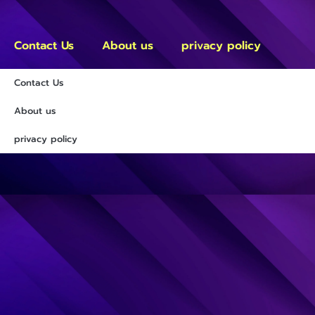
Contact Us
About us
privacy policy
Contact Us
About us
privacy policy