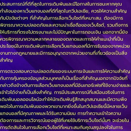
ประสบการณ์ที่ดีที่สุดในการเดิมพันและมีโอกาสในการชนะหากคุณ
กำลังมองหาเว็บแทงบอลที่ดีที่สุดในทวีปเอเชีย, ควรให้ความสำคัญ
กับปัจจัยต่างๆ ที่สำคัญในการเลือกเว็บไซต์ที่เหมาะสม. ต้องมีการ
พิจารณาความปลอดภัยและความน่าเชื่อถือของเว็บไซต์, รวมถึงการ
ให้บริการที่ตรงไปตรงมาและไม่มีปัญหาในการถอนเงิน นอกจากนี้ยัง
ควรพิจารณาความหลากหลายของตลาดและการให้คำแนะนำที่เป็น
ประโยชน์ในการเดิมพันการเลือกเว็บแทงบอลที่มีการรับรองจากหน่วย
งานทางกฎหมายและมีการอนุญาตจากหน่วยงานที่เกี่ยวข้องเป็นสิ่ง
สำคัญ
การตรวจสอบความปลอดภัยของระบบการเงินและการให้ความสำคัญ
กับการคุ้มครองข้อมูลส่วนบุคคลก็เป็นเรื่องที่สำคัญนอกจากปัจจัยที่
กล่าวถึงข้างต้นการเลือกเว็บแทงบอลที่มีอินเทอร์เฟซที่ใช้งานง่ายและ
เข้าใจได้ง่ายก็เป็นสิ่งสำคัญ. การมีประสบการณ์ที่เสมือนจริงในการ
เดิมพันบอลออนไลน์จะทำให้นักเดิมพันรู้สึกสนุกสนานและมีความพึง
พอใจในการเดิมพันของพวกเขามากยิ่งขึ้นในทวีปเอเชียนี้มีหลายเว็บ
แทงบอลที่มีคุณภาพและได้รับความนิยม การทำความเข้าใจความ
ต้องการและการวิจารณ์ของผู้ใช้ที่เคยใช้บริการเว็บไซต์นั้นๆ จะช่วยใน
การตัดสินใจในการเลือกเว็บไซต์ที่เหมาะสมกับคุณสรุปลงใจในการ