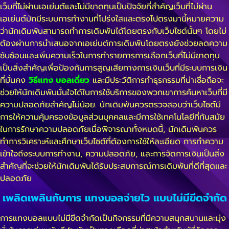
เว็บที่ไม่ผ่านเอเย่นต์และไม่มีขาดทุนเป็นปัจจัยที่สำคัญเว็บที่ไม่ผ่าน
เอเย่นต์มักมีระบบการทำงานที่โปร่งใสและตรงไปตรงมานี้หมายความ
ว่านักเดิมพันสามารถทำการเดิมพันได้โดยตรงกับเว็บไซต์นั้นๆ โดยไม่
ต้องผ่านการนำเสนอจากเอเย่นต์การเดิมพันโดยตรงยังช่วยลดความ
ซับซ้อนและเพิ่มความเร็วในการทำรายการการเลือกเว็บที่ไม่มีขาดทุน
เป็นสิ่งสำคัญเพื่อป้องกันการสูญเสียทางการเงินเว็บที่มีระบบการเงิน
ที่มั่นคง
วิธีแทง บอลเดี่ยว
และมีประวัติการทำธุรกรรมที่น่าเชื่อถือจะ
ช่วยให้นักเดิมพันมั่นใจได้ในการใช้บริการของพวกเขาการค้นหาเว็บที่มี
ความปลอดภัยสำคัญไม่น้อย. นักเดิมพันควรตรวจสอบว่าเว็บไซต์มี
การให้ความคุ้มครองข้อมูลส่วนบุคคลและมีการใช้เทคโนโลยีที่ทันสมัย
ในการรักษาความปลอดภัยเมื่อพิจารณาทั้งหมดนี้, นักเดิมพันควร
ทำการวิเคราะห์และศึกษาเว็บไซต์ที่ต้องการใช้ให้ละเอียด การทำความ
เข้าใจถึงระบบการทำงาน, ความปลอดภัย, และการจัดการเงินเป็นสิ่ง
สำคัญที่จะช่วยให้นักเดิมพันได้รับประสบการณ์การเดิมพันที่ดีที่สุดและ
ปลอดภัย
เพลิดเพลินกับการ แทงบอลจ่ายไว แบบไม่มีขีดจำกัด
การแทงบอลแบบไม่มีขีดจำกัดเป็นกิจกรรมที่มีความสนุกสนานและมุ่ง