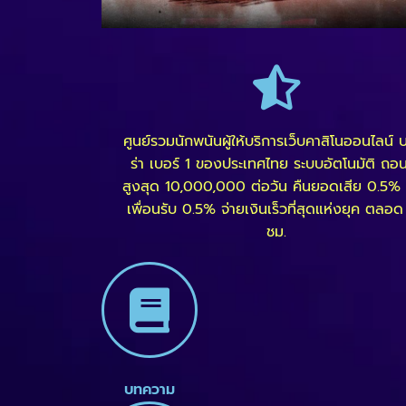
ศูนย์รวมนักพนันผู้ให้บริการเว็บคาสิโนออนไลน์ 
ร่า เบอร์ 1 ของประเทศไทย ระบบอัตโนมัติ ถอน
สูงสุด 10,000,000 ต่อวัน คืนยอดเสีย 0.5%
เพื่อนรับ 0.5% จ่ายเงินเร็วที่สุดแห่งยุค ตลอ
ชม.
บทความ