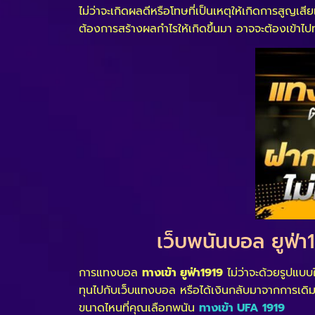
ไม่ว่าจะเกิดผลดีหรือโทษที่เป็นเหตุให้เกิดการสูญเสี
ต้องการสร้างผลกำไรให้เกิดขึ้นมา อาจจะต้องเข้าไ
เว็บพนันบอล ยูฟ่า1
การแทงบอล
ทางเข้า ยูฟ่า1919
ไม่ว่าจะด้วยรูปแบบ
ทุนไปกับเว็บแทงบอล หรือได้เงินกลับมาจากการเดิมพั
ขนาดไหนที่คุณเลือกพนัน
ทางเข้า UFA 1919