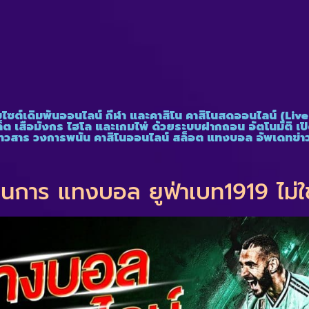
็บไซต์เดิมพันออนไลน์ กีฬา และคาสิโน คาสิโนสดออนไลน์ (Live
ล็ต เสือมังกร ไฮโล และเกมไพ่ ด้วยระบบฝากถอน อัตโนมัติ เปิ
่าวสาร วงการพนัน คาสิโนออนไลน์ สล็อต แทงบอล อัพเดทข่าวส
ดเจนการ แทงบอล ยูฟ่าเบท1919 ไม่ใช