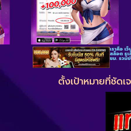
เราคือ เว
สล็อต รูเ
ชม. รวมข
ตั้งเป้าหมายที่ชั