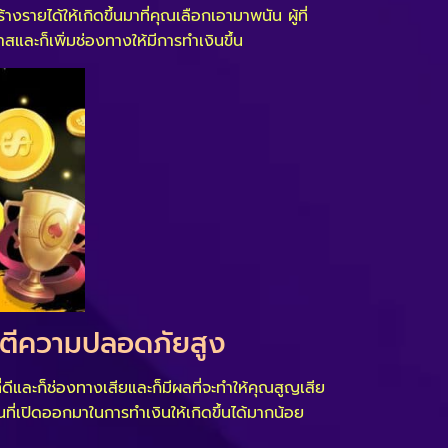
รายได้ให้เกิดขึ้นมาที่คุณเลือกเอามาพนัน ผู้ที่
และก็เพิ่มช่องทางให้มีการทำเงินขึ้น
รันตีความปลอดภัยสูง
ดีและก็ช่องทางเสียและก็มีผลที่จะทำให้คุณสูญเสีย
ที่เปิดออกมาในการทำเงินให้เกิดขึ้นได้มากน้อย