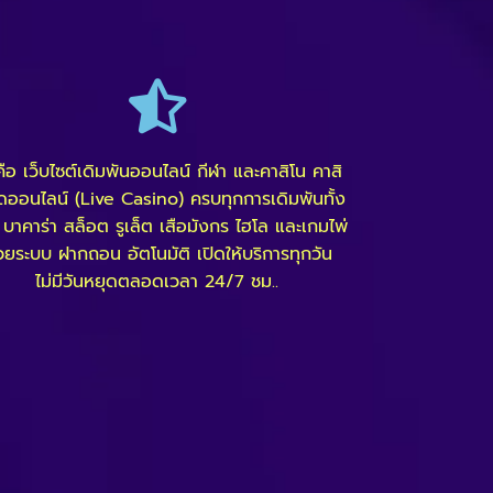
คือ เว็บไซต์เดิมพันออนไลน์ กีฬา และคาสิโน คาสิ
ดออนไลน์ (Live Casino) ครบทุกการเดิมพันทั้ง
 บาคาร่า สล็อต รูเล็ต เสือมังกร ไฮโล และเกมไพ่
วยระบบ ฝากถอน อัตโนมัติ เปิดให้บริการทุกวัน
ไม่มีวันหยุดตลอดเวลา 24/7 ชม..