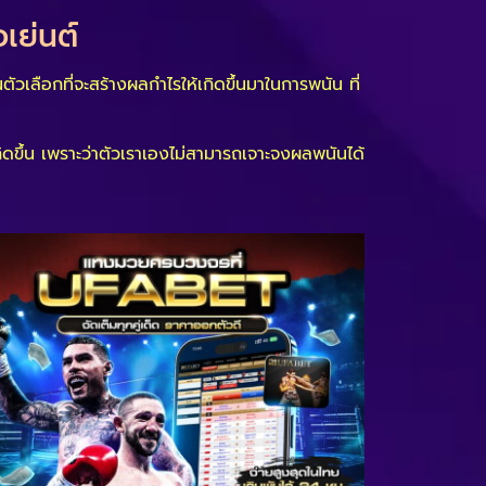
เย่นต์
ตัวเลือกที่จะสร้างผลกำไรให้เกิดขึ้นมาในการพนัน ที่
่เกิดขึ้น เพราะว่าตัวเราเองไม่สามารถเจาะจงผลพนันได้