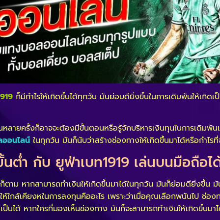
1919
ก็มีกำไรให้เกิดขึ้นได้ทุกวัน มันย่อมดียิ่งขึ้นในการเดิมพันให้เกิดเ
นหลายครั้งก็อาจจะต้องมีขั้นตอนหรือรู้จักบริหารเงินทุนในการเดิมพันแ
ออนไลน์
ในทุกวัน มันก็นับว่าสร้างช่องทางให้เกิดขึ้นมาได้หรือกำไรท
ั้นต่ำ กับ ยูฟ่าเบท1919 เล่นบนมือถือ
ก็ตาม หากสามารถทำเงินให้เกิดขึ้นมาได้ในทุกวัน มันก็ย่อมดียิ่งขึ้น 
ู่ให้ใกล้เคียงหในการลงทุนคืออะไร เพราะว่าเมื่อคุณเลือกพนันไป ช่องท
เป็นได้ หากใครที่มองเห็นช่องทาง มันก็จะสามารถทำเงินให้เกิดขึ้นมาไ