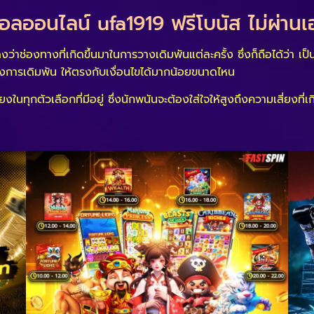
ลออนไลน์ ufa1919 ฟรีโบนัส ไม่ผ่านเอ
่าช่องทางที่เกิดขึ้นมาในการวางเดิมพันแต่ละครั้ง ซึ่งก็ถือได้ว่า เป็น
ทางการเดิมพัน ให้ตรงกับเงื่อนไขได้มากน้อยขนาดไหน
ยงในทุกตัวเลือกที่มีอยู่ ซึ่งนักพนันจะต้องใส่ใจให้สูงถึงความเสี่ยงที