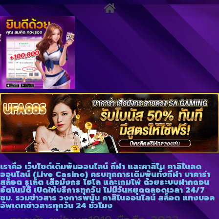
เราคือ เว็บไซต์เดิมพันออนไลน์ กีฬา และคาสิโน คาสิโนสด
ออนไลน์ (Live Casino) ครบทุกการเดิมพันทั้งกีฬา บาคาร่า
สล็อต รูเล็ต เสือมังกร ไฮโล และเกมไพ่ ด้วยระบบฝากถอน
อัตโนมัติ เปิดให้บริการทุกวัน ไม่มีวันหยุดตลอดเวลา 24/7
ชม. รวมข่าวสาร วงการพนัน คาสิโนออนไลน์ สล็อต แทงบอล
อัพเดทข่าวสารทุกวัน 24 ชั่วโมง