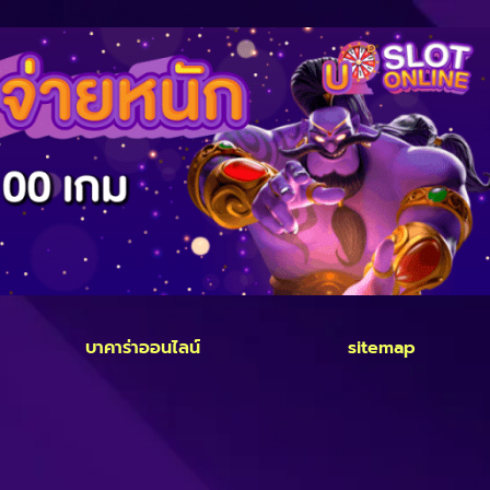
บาคาร่าออนไลน์
sitemap