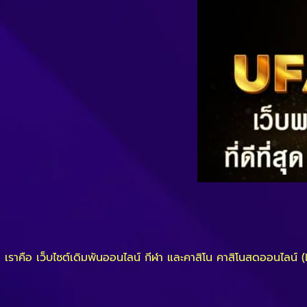
เราคือ เว็บไซต์เดิมพันออนไลน์ กีฬา และคาสิโน คาสิโนสดออนไลน์ (