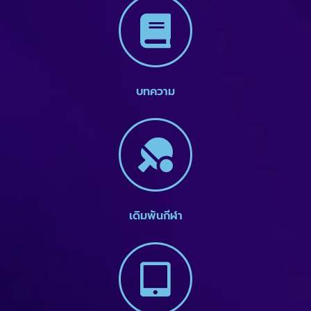
บทความ
เดิมพันกีฬา