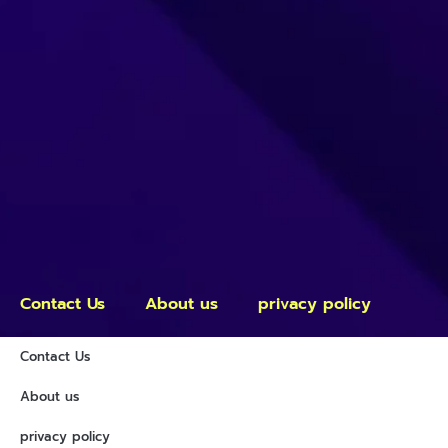
Contact Us
About us
privacy policy
Contact Us
About us
privacy policy