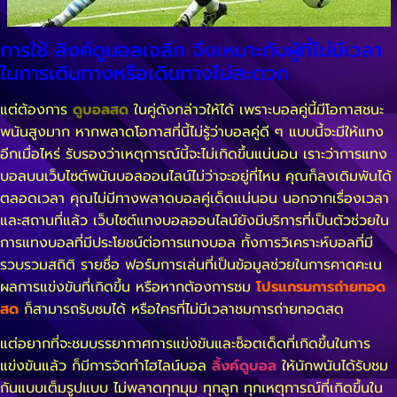
การใช้ ลิงค์ดูบอลเจลีก จึงเหมาะกับผู้ที่ไม่มีเวลา
ในการเดินทางหรือเดินทางไม่สะดวก
แต่ต้องการ
ดูบอลสด
ในคู่ดังกล่าวให้ได้ เพราะบอลคู่นี้มีโอกาสชนะ
พนันสูงมาก หากพลาดโอกาสที่นี้ไม่รู้ว่าบอลคู่ดี ๆ แบบนี้จะมีให้แทง
อีกเมื่อไหร่ รับรองว่าเหตุการณ์นี้จะไม่เกิดขึ้นแน่นอน เราะว่าการแทง
บอลบนเว็บไซต์พนันบอลออนไลน์ไม่ว่าจะอยู่ที่ไหน คุณก็ลงเดิมพันได้
ตลอดเวลา คุณไม่มีทางพลาดบอลคู่เด็ดแน่นอน นอกจากเรื่องเวลา
และสถานที่แล้ว เว็บไซต์แทงบอลออนไลน์ยังมีบริการที่เป็นตัวช่วยใน
การแทงบอลที่มีประโยชน์ต่อการแทงบอล ทั้งการวิเคราะห์บอลที่มี
รวบรวมสถิติ รายชื่อ ฟอร์มการเล่นที่เป็นข้อมูลช่วยในการคาดคะเน
ผลการแข่งขันที่เกิดขึ้น หรือหากต้องการชม
โปรแกรมการถ่ายทอด
สด
ก็สามารถรับชมได้ หรือใครที่ไม่มีเวลาชมการถ่ายทอดสด
แต่อยากที่จะชมบรรยากาศการแข่งขันและซ็อตเด็ดที่เกิดขึ้นในการ
แข่งขันแล้ว ก็มีการจัดทำไฮไลน์บอล
ลิ้งค์ดูบอล
ให้นักพนันได้รับชม
กันแบบเต็มรูปแบบ ไม่พลาดทุกมุม ทุกลูก ทุกเหตุการณ์ที่เกิดขึ้นใน