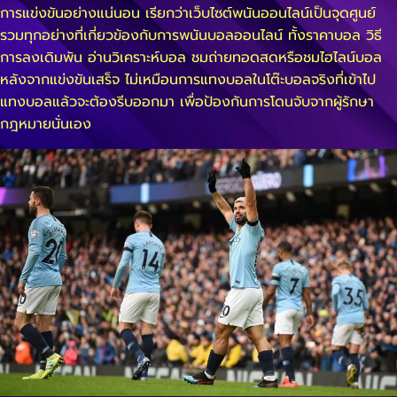
การแข่งขันอย่างแน่นอน เรียกว่าเว็บไซต์พนันออนไลน์เป็นจุดศูนย์
รวมทุกอย่างที่เกี่ยวข้องกับการพนันบอลออนไลน์ ทั้งราคาบอล วิธี
การลงเดิมพัน อ่านวิเคราะห์บอล ชมถ่ายทอดสดหรือชมไฮไลน์บอล
หลังจากแข่งขันเสร็จ ไม่เหมือนการแทงบอลในโต๊ะบอลจริงที่เข้าไป
แทงบอลแล้วจะต้องรีบออกมา เพื่อป้องกันการโดนจับจากผู้รักษา
กฎหมายนั่นเอง