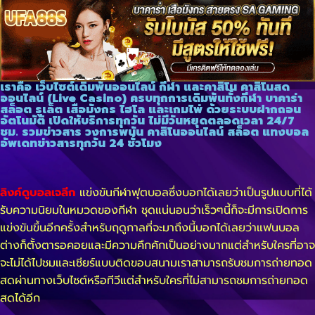
เราคือ เว็บไซต์เดิมพันออนไลน์ กีฬา และคาสิโน คาสิโนสด
ออนไลน์ (Live Casino) ครบทุกการเดิมพันทั้งกีฬา บาคาร่า
สล็อต รูเล็ต เสือมังกร ไฮโล และเกมไพ่ ด้วยระบบฝากถอน
อัตโนมัติ เปิดให้บริการทุกวัน ไม่มีวันหยุดตลอดเวลา 24/7
ชม. รวมข่าวสาร วงการพนัน คาสิโนออนไลน์ สล็อต แทงบอล
อัพเดทข่าวสารทุกวัน 24 ชั่วโมง
ลิงค์ดูบอลเจลีก
แข่งขันกีฬาฟุตบอลซึ่งบอกได้เลยว่าเป็นรูปแบบที่ได้
รับความนิยมในหมวดของกีฬา ชุดแน่นอนว่าเร็วๆนี้ก็จะมีการเปิดการ
แข่งขันขึ้นอีกครั้งสำหรับฤดูกาลที่จะมาถึงนี้บอกได้เลยว่าแฟนบอล
ต่างก็ตั้งตารอคอยและมีความคึกคักเป็นอย่างมากแต่สำหรับใครที่อาจ
จะไม่ได้ไปชมและเชียร์แบบติดขอบสนามเราสามารถรับชมการถ่ายทอด
สดผ่านทางเว็บไซต์หรือทีวีแต่สำหรับใครที่ไม่สามารถชมการถ่ายทอด
สดได้อีก