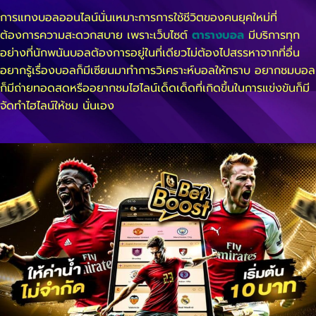
การแทงบอลออนไลน์นั่นเหมาะการการใช้ชีวิตของคนยุคใหม่ที่
ต้องการความสะดวกสบาย เพราะเว็บไซต์
ตารางบอล
มีบริการทุก
อย่างที่นักพนันบอลต้องการอยู่ในที่เดียวไม่ต้องไปสรรหาจากที่อื่น
อยากรู้เรื่องบอลก็มีเซียนมาทำการวิเคราะห์บอลให้ทราบ อยากชมบอล
ก็มีถ่ายทอดสดหรืออยากชมไฮไลน์เด็ดเด็ดที่เกิดขึ้นในการแข่งขันก็มี
จัดทำไฮไลน์ให้ชม นั่นเอง