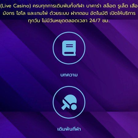
(Live Casino) ครบทุกการเดิมพันทั้งกีฬา บาคาร่า สล็อต รูเล็ต เสือ
มังกร ไฮโล และเกมไพ่ ด้วยระบบ ฝากถอน อัตโนมัติ เปิดให้บริการ
ทุกวัน ไม่มีวันหยุดตลอดเวลา 24/7 ชม..
บทความ
เดิมพันกีฬา