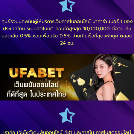
ศูนย์รวมนักพนันผู้ให้บริการเว็บคาสิโนออนไลน์ บาคาร่า เบอร์ 1 ของ
ประเทศไทย ระบบอัตโนมัติ ถอนได้สูงสุด 10,000,000 ต่อวัน คืน
ยอดเสีย 0.5% ชวนเพื่อนรับ 0.5% จ่ายเงินเร็วที่สุดแห่งยุค ตลอด
24 ชม.
เราคือ เว็บไซต์เดิมพันออนไลน์ กีฬา และคาสิโน คาสิโนสดออนไลน์