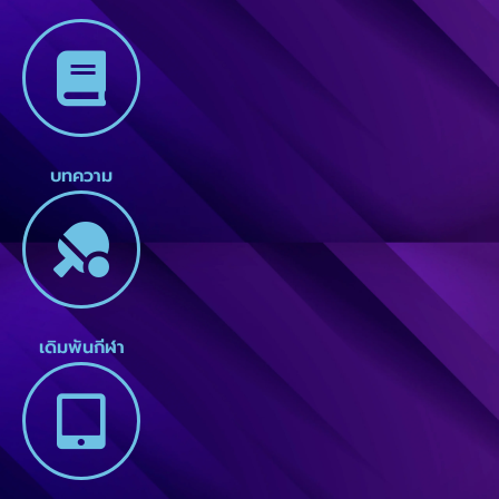
บทความ
เดิมพันกีฬา