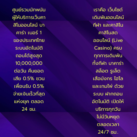
ศูนย์รวมนักพนัน
เราคือ เว็บไซต์
ผู้ให้บริการเว็บคา
เดิมพันออนไลน์
สิโนออนไลน์ บา
กีฬา และคาสิโน
คาร่า เบอร์ 1
คาสิโนสด
ของประเทศไทย
ออนไลน์ (Live
ระบบอัตโนมัติ
Casino) ครบ
ถอนได้สูงสุด
ทุกการเดิมพัน
10,000,000
ทั้งกีฬา บาคาร่า
ต่อวัน คืนยอด
สล็อต รูเล็ต
เสีย 0.5% ชวน
เสือมังกร ไฮโล
เพื่อนรับ 0.5%
และเกมไพ่ ด้วย
จ่ายเงินเร็วที่สุด
ระบบ ฝากถอน
แห่งยุค ตลอด
อัตโนมัติ เปิดให้
24 ชม.
บริการทุกวัน
ไม่มีวันหยุด
ตลอดเวลา
24/7 ชม..