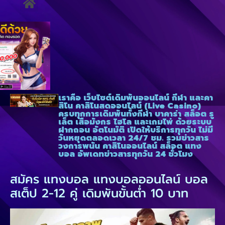
เราคือ เว็บไซต์เดิมพันออนไลน์ กีฬา และคา
สิโน คาสิโนสดออนไลน์ (Live Casino)
ครบทุกการเดิมพันทั้งกีฬา บาคาร่า สล็อต รู
เล็ต เสือมังกร ไฮโล และเกมไพ่ ด้วยระบบ
ฝากถอน อัตโนมัติ เปิดให้บริการทุกวัน ไม่มี
วันหยุดตลอดเวลา 24/7 ชม. รวมข่าวสาร
วงการพนัน คาสิโนออนไลน์ สล็อต แทง
บอล อัพเดทข่าวสารทุกวัน 24 ชั่วโมง
สมัคร แทงบอล แทงบอลออนไลน์ บอล
สเต็ป 2-12 คู่ เดิมพันขั้นต่ำ 10 บาท