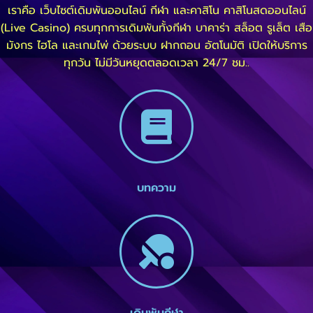
เราคือ เว็บไซต์เดิมพันออนไลน์ กีฬา และคาสิโน คาสิโนสดออนไลน์
(Live Casino) ครบทุกการเดิมพันทั้งกีฬา บาคาร่า สล็อต รูเล็ต เสือ
มังกร ไฮโล และเกมไพ่ ด้วยระบบ ฝากถอน อัตโนมัติ เปิดให้บริการ
ทุกวัน ไม่มีวันหยุดตลอดเวลา 24/7 ชม..
บทความ