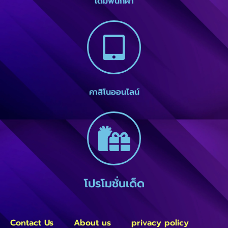
เดิมพันกีฬา
คาสิโนออนไลน์
โปรโมชั่นเด็ด
Contact Us
About us
privacy policy