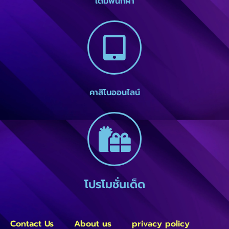
เดิมพันกีฬา
คาสิโนออนไลน์
โปรโมชั่นเด็ด
Contact Us
About us
privacy policy