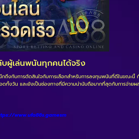
ับผู้เล่นพนันทุกคนได้จริง
้องนึกถึงกับการตัดสินใจกับการเลือกสำหรับการลงทุนพนันที่ดีในขณะนี้ 
ทั้งวัน และยังเป็นช่องทางที่มีความน่านับถือมากที่สุดกับการจ่ายผ
ttps://www.ufa88s.gamesm