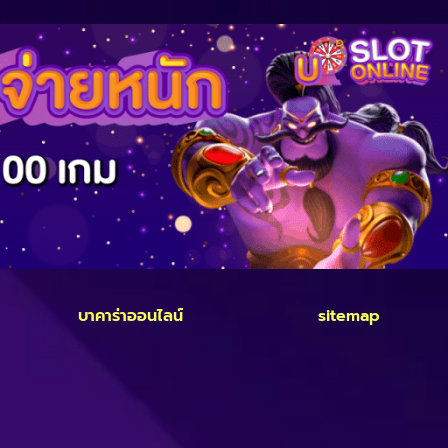
บาคาร่าออนไลน์
sitemap