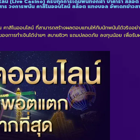
ไลน์ (Live Casino) ครบทุกการเดิมพันทั้งกีฬา บาคาร่า สล็อต
าวสาร วงการพนัน คาสิโนออนไลน์ สล็อต แทงบอล อัพเดทข่าวสาร
ุน คาสิโนออนไลน์ ที่สามารถสร้างผลตอบแทนให้กับนักพนันได้จริงอย่
ือกของการทำเงินได้ง่ายๆ สบายชิวๆ แถมปลอดภัย ลงทุนน้อย เพื่อรับผลต