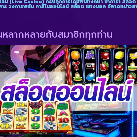
ไลน์ (Live Casino) ครบทุกการเดิมพันทั้งกีฬา บาคาร่า สล็อต
าวสาร วงการพนัน คาสิโนออนไลน์ สล็อต แทงบอล อัพเดทข่าวสาร
ั่นหลากหลายกับสมาชิกทุกท่าน