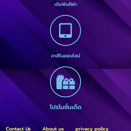
เดิมพันกีฬา
คาสิโนออนไลน์
โปรโมชั่นเด็ด
Contact Us
About us
privacy policy