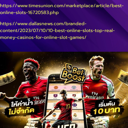
https://www.timesunion.com/marketplace/article/best-
online-slots-16720583.php
https://www.dallasnews.com/branded-
content/2023/07/10/10-best-online-slots-top-real-
money-casinos-for-online-slot-games/