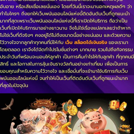
อับอาย หรือเสียเชื่อเลยนั่นเอง โดยที่วันนี้เราจะมาบอกเหตุผลดีๆ ว่า
ทำไมใครๆ ถึงยกให้เว็บพนันออนไลน์แห่งนี้ติดอันดับเว็บที่ถูกแนะนำ
มากที่สุดเพราะเว็บพนันออนไลน์แห่งนี้ที่เราเปิดให้บริการ ถือว่าเป็น
เว็บที่เปิดให้บริการมาอย่างยาวนาน จึงไม่ใช่เรื่องแปลกเลยว่าถ้าหาก
ไม่ใช่เว็บที่ดีจริงๆ คงอยู่ได้ไม่ถึงขนาดนี้อย่างแน่นอน และด้วยความ
ไว้วางใจจากลูกค้าทุกคนที่มีให้กับ
เว็บ สล็อตได้เงินจริง
ของเรามา
โดยตลอด เราจึงได้จัดทำโปรโมชั่นต่างๆ มากมาย รวมไปถึงกิจกรรม
ประจำวันที่พร้อมจะมอบให้ลูกค้า เป็นการคืนกำไรให้กับลูกค้า ที่ทุกคนมี
สิทธิ์ และโอกาสในการลุ้นเงินรางวัลกันอย่างเท่าเที่ยม เพื่อเป็นการ
ขอบคุณสำหรับความไว้วางใจ และเชื่อมั่นที่จะเข้ามาใช้บริการกับเว็บ
พนันออนไลน์แห่งนี้ จนทำให้เป็นเว็บที่ติดอันดับเว็บที่ถูกแนะนำมาก
ที่สุดในปัจจุบัน