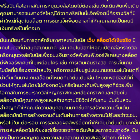
ฟรีสปินคือโอกาสในการหมุนวงล้อโดยไม่ต้องเสียเงินเดิมพันเพิ่มเติม
คุณสามารถชนะรางวัลใหญ่ได้จากฟรีสปินนี้แจ็คพ็อตนี่คือรางวัลที่มี
ค่าใหญ่ที่สุดในสล็อต การชนะแจ็คพ็อตอาจทำให้คุณกลายเป็นคนมี
เงินทรัพย์ในที่ต่อมา
มันเหมือนกับการถูกลัทธิมหาศาลเกมโบนัส
เว็บ สล็อตได้เงินจริง
มี
เกมโบนัสที่น่าสนุกสนานมาก เช่น เกมโบนัสที่ให้คุณเปิดกล่องรางวัล
หรือหมุนวงล้อโบนัสเพื่อชนะเงินรางวัลพิเศษฟีเจอร์พิเศษบางสล็อต
มีฟีเจอร์พิเศษที่ไม่เหมือนใคร เช่น การเติมเงินรางวัล การเล่นเกม
โบนัสที่มีเรื่องราวน่าสนใจ, หรือการเปลี่ยนรูปแบบเกมขณะเล่นโหมดที่
น่าตื่นเต้นบางเกมสล็อตมีโหมดที่น่าตื่นเต้นเช่น โหมดเพลย์ออโต้ที่
ช่วยให้คุณเล่นโดยไม่ต้องกดปุ่มหรือโหมดเดิมพันสูงสุดที่ช่วยเพิ่ม
โอกาสในการชนะรางวัลใหญ่กราฟิกและเสียงกราฟิกและเสียงใน
สล็อตมักมีคุณภาพสูงและสร้างความมีชีวิตให้กับเกม มันเป็นส่วน
สำคัญที่ทำให้คุณมีความสนุกสนานมากขึ้นการสร้างความตื่นเต้น
สล็อตมักมีการสร้างความตื่นเต้นผ่านการสร้างความไม่รู้เลยว่าจะชนะ
หรือไม่ในแต่ละรอบ การรอคอยผลลัพธ์นี้มักทำให้เกมน่าตื่นเต้นมากขึ้น
การเล่นสล็อตไม่เพียงแต่เรื่องของการเดิมพันและการชนะรางวัล มัน
ยังเป็นการผจญภัยและความสนุกสนาน ด้วยฟีเจอร์ต่างๆ ที่ทำให้