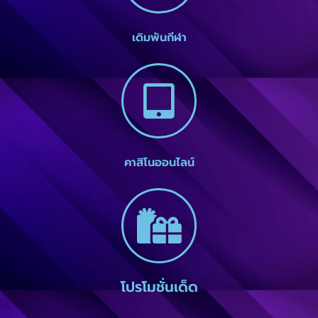
เดิมพันกีฬา
คาสิโนออนไลน์
โปรโมชั่นเด็ด