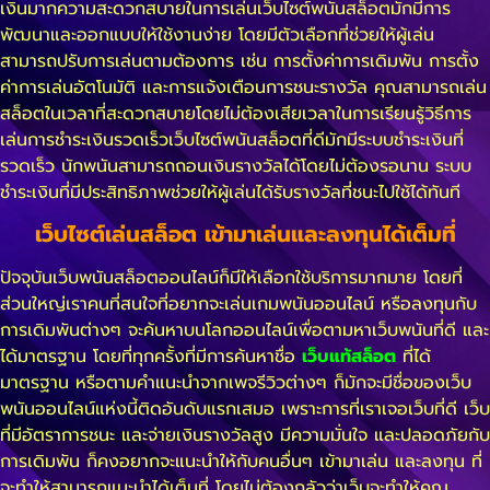
เงินมากความสะดวกสบายในการเล่นเว็บไซต์พนันสล็อตมักมีการ
พัฒนาและออกแบบให้ใช้งานง่าย โดยมีตัวเลือกที่ช่วยให้ผู้เล่น
สามารถปรับการเล่นตามต้องการ เช่น การตั้งค่าการเดิมพัน การตั้ง
ค่าการเล่นอัตโนมัติ และการแจ้งเตือนการชนะรางวัล คุณสามารถเล่น
สล็อตในเวลาที่สะดวกสบายโดยไม่ต้องเสียเวลาในการเรียนรู้วิธีการ
เล่นการชำระเงินรวดเร็วเว็บไซต์พนันสล็อตที่ดีมักมีระบบชำระเงินที่
รวดเร็ว นักพนันสามารถถอนเงินรางวัลได้โดยไม่ต้องรอนาน ระบบ
ชำระเงินที่มีประสิทธิภาพช่วยให้ผู้เล่นได้รับรางวัลที่ชนะไปใช้ได้ทันที
เว็บไซต์เล่นสล็อต
เข้ามาเล่นและลงทุนได้เต็มที่
ปัจจุบันเว็บพนันสล็อตออนไลน์ก็มีให้เลือกใช้บริการมากมาย โดยที่
ส่วนใหญ่เราคนที่สนใจที่อยากจะเล่นเกมพนันออนไลน์ หรือลงทุนกับ
การเดิมพันต่างๆ จะค้นหาบนโลกออนไลน์เพื่อตามหาเว็บพนันที่ดี และ
ได้มาตรฐาน โดยที่ทุกครั้งที่มีการค้นหาชื่อ
เว็บแท้สล็อต
ที่ได้
มาตรฐาน หรือตามคำแนะนำจากเพจรีวิวต่างๆ ก็มักจะมีชื่อของเว็บ
พนันออนไลน์แห่งนี้ติดอันดับแรกเสมอ เพราะการที่เราเจอเว็บที่ดี เว็บ
ที่มีอัตราการชนะ และจ่ายเงินรางวัลสูง มีความมั่นใจ และปลอดภัยกับ
การเดิมพัน ก็คงอยากจะแนะนำให้กับคนอื่นๆ เข้ามาเล่น และลงทุน ที่
จะทำให้สามารถแนะนำได้เต็มที่ โดยไม่ต้องกลัวว่าเว็บจะทำให้คุณ