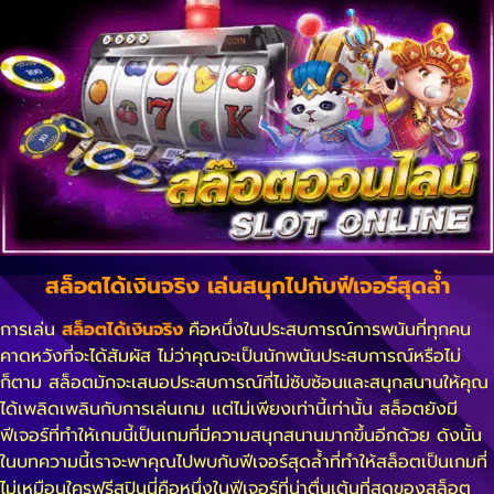
สล็อตได้เงินจริง เล่นสนุกไปกับฟีเจอร์สุดล้ำ
การเล่น
สล็อตได้เงินจริง
คือหนึ่งในประสบการณ์การพนันที่ทุกคน
คาดหวังที่จะได้สัมผัส ไม่ว่าคุณจะเป็นนักพนันประสบการณ์หรือไม่
ก็ตาม สล็อตมักจะเสนอประสบการณ์ที่ไม่ซับซ้อนและสนุกสนานให้คุณ
ได้เพลิดเพลินกับการเล่นเกม แต่ไม่เพียงเท่านี้เท่านั้น สล็อตยังมี
ฟีเจอร์ที่ทำให้เกมนี้เป็นเกมที่มีความสนุกสนานมากขึ้นอีกด้วย ดังนั้น
ในบทความนี้เราจะพาคุณไปพบกับฟีเจอร์สุดล้ำที่ทำให้สล็อตเป็นเกมที่
ไม่เหมือนใครฟรีสปินนี่คือหนึ่งในฟีเจอร์ที่น่าตื่นเต้นที่สุดของสล็อต