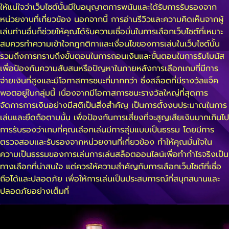
ให้แน่ใจว่าเว็บไซต์นั้นมีใบอนุญาตการพนันและได้รับการรับรองจาก
หน่วยงานที่เกี่ยวข้อง นอกจากนี้ การอ่านรีวิวและความคิดเห็นจากผู้
เล่นท่านอื่นก็ช่วยให้คุณได้รับความเชื่อมั่นในการเลือกเว็บไซต์ที่เหมาะ
สมควรทำความเข้าใจกฎกติกาและเงื่อนไขของการเล่นในเว็บไซต์นั้น
รวมถึงการทราบถึงขั้นตอนในการถอนเงินและขั้นตอนในการรับโบนัส
เพื่อป้องกันความสับสนหรือปัญหาในภายหลังการเลือกเกมที่มีการ
จ่ายเงินที่สูงและมีโอกาสการชนะที่มากกว่า ซึ่งสล็อตที่มีรางวัลแจ็ค
พอตอยู่ในกลุ่มนี้ เนื่องจากมีโอกาสการชนะรางวัลใหญ่ที่สุดการ
จัดการการเงินอย่างมีสติเป็นสิ่งสำคัญ เป็นการตั้งงบประมาณในการ
เล่นและยึดถือตามนั้น เพื่อป้องกันการเสี่ยงที่จะสูญเสียเงินมากเกินไป
การรับรองว่าเกมที่คุณเลือกเล่นมีการสุ่มแบบเป็นธรรม โดยมีการ
ตรวจสอบและรับรองจากหน่วยงานที่เกี่ยวข้อง ทำให้คุณมั่นใจใน
ความเป็นธรรมของการเล่นการเล่นสล็อตออนไลน์เพื่อทำกำไรจริงเป็น
ทางเลือกที่น่าสนใจ แต่ควรให้ความสำคัญกับการเลือกเว็บไซต์ที่เชื่อ
ถือได้และปลอดภัย เพื่อให้การเล่นเป็นประสบการณ์ที่สนุกสนานและ
ปลอดภัยอย่างเต็มที่