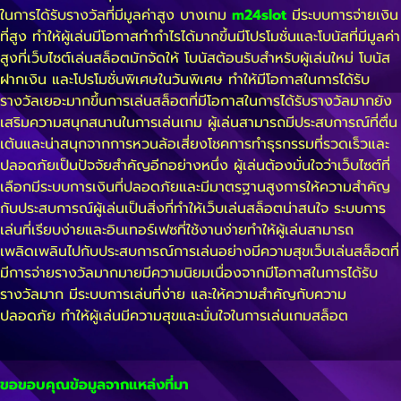
ในการได้รับรางวัลที่มีมูลค่าสูง บางเกม
m24slot
มีระบบการจ่ายเงิน
ที่สูง ทำให้ผู้เล่นมีโอกาสทำกำไรได้มากขึ้นมีโปรโมชั่นและโบนัสที่มีมูลค่า
สูงที่เว็บไซต์เล่นสล็อตมักจัดให้ โบนัสต้อนรับสำหรับผู้เล่นใหม่ โบนัส
ฝากเงิน และโปรโมชั่นพิเศษในวันพิเศษ ทำให้มีโอกาสในการได้รับ
รางวัลเยอะมากขึ้นการเล่นสล็อตที่มีโอกาสในการได้รับรางวัลมากยัง
เสริมความสนุกสนานในการเล่นเกม ผู้เล่นสามารถมีประสบการณ์ที่ตื่น
เต้นและน่าสนุกจากการหวนล้อเสี่ยงโชคการทำธุรกรรมที่รวดเร็วและ
ปลอดภัยเป็นปัจจัยสำคัญอีกอย่างหนึ่ง ผู้เล่นต้องมั่นใจว่าเว็บไซต์ที่
เลือกมีระบบการเงินที่ปลอดภัยและมีมาตรฐานสูงการให้ความสำคัญ
กับประสบการณ์ผู้เล่นเป็นสิ่งที่ทำให้เว็บเล่นสล็อตน่าสนใจ ระบบการ
เล่นที่เรียบง่ายและอินเทอร์เฟซที่ใช้งานง่ายทำให้ผู้เล่นสามารถ
เพลิดเพลินไปกับประสบการณ์การเล่นอย่างมีความสุขเว็บเล่นสล็อตที่
มีการจ่ายรางวัลมากมายมีความนิยมเนื่องจากมีโอกาสในการได้รับ
รางวัลมาก มีระบบการเล่นที่ง่าย และให้ความสำคัญกับความ
ปลอดภัย ทำให้ผู้เล่นมีความสุขและมั่นใจในการเล่นเกมสล็อต
ขอขอบคุณข้อมูลจากแหล่งที่มา