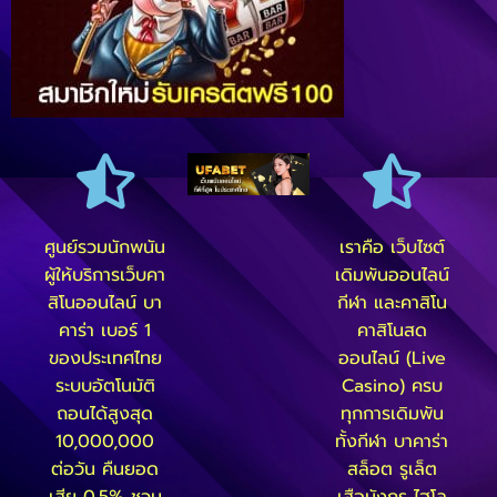
ศูนย์รวมนักพนัน
เราคือ เว็บไซต์
ผู้ให้บริการเว็บคา
เดิมพันออนไลน์
สิโนออนไลน์ บา
กีฬา และคาสิโน
คาร่า เบอร์ 1
คาสิโนสด
ของประเทศไทย
ออนไลน์ (Live
ระบบอัตโนมัติ
Casino) ครบ
ถอนได้สูงสุด
ทุกการเดิมพัน
10,000,000
ทั้งกีฬา บาคาร่า
ต่อวัน คืนยอด
สล็อต รูเล็ต