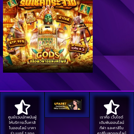
ศูนย์รวมนักพนันผู้
เราคือ เว็บไซต์
ให้บริการเว็บคาสิ
เดิมพันออนไลน์
โนออนไลน์ บาคา
กีฬา และคาสิโน
ร่า เบอร์ 1 ของ
คาสิโนสดออนไลน์