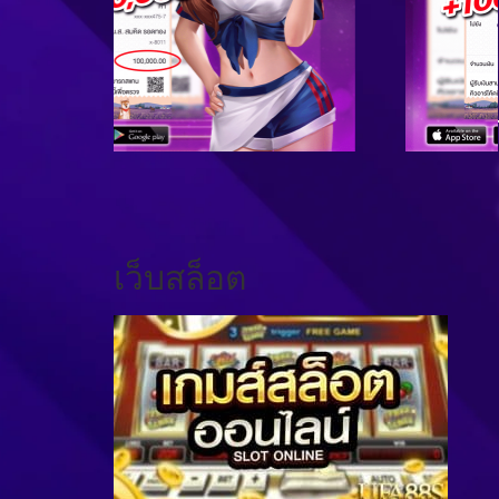
เว็บสล็อต