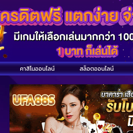
คาสิโนออนไลน์
สล็อตออนไลน์