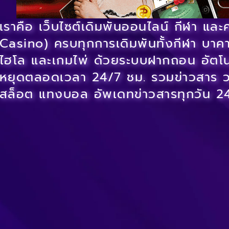
เราคือ เว็บไซต์เดิมพันออนไลน์ กีฬา แล
Casino) ครบทุกการเดิมพันทั้งกีฬา บาคาร
ไฮโล และเกมไพ่ ด้วยระบบฝากถอน อัตโนมัต
หยุดตลอดเวลา 24/7 ชม. รวมข่าวสาร ว
สล็อต แทงบอล อัพเดทข่าวสารทุกวัน 24