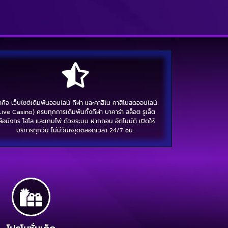
าคือ เว็บไซต์เดิมพันออนไลน์ กีฬา และคาสิโน คาสิโนสดออนไลน์
Live Casino) ครบทุกการเดิมพันทั้งกีฬา บาคาร่า สล็อต รูเล็ต
สือมังกร ไฮโล และเกมไพ่ ด้วยระบบ ฝากถอน อัตโนมัติ เปิดให้
บริการทุกวัน ไม่มีวันหยุดตลอดเวลา 24/7 ชม..