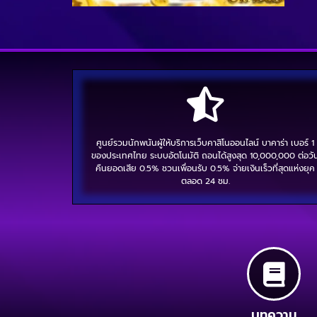
ศูนย์รวมนักพนันผู้ให้บริการเว็บคาสิโนออนไลน์ บาคาร่า เบอร์ 1
ของประเทศไทย ระบบอัตโนมัติ ถอนได้สูงสุด 10,000,000 ต่อวั
คืนยอดเสีย 0.5% ชวนเพื่อนรับ 0.5% จ่ายเงินเร็วที่สุดแห่งยุค
ตลอด 24 ชม.
บทความ