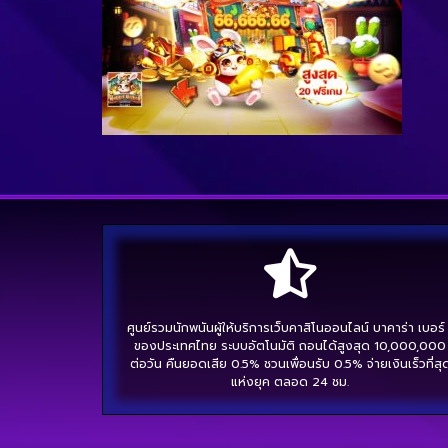
ศูนย์รวมนักพนันผู้ให้บริการเว็บคาสิโนออนไลน์ บาคาร่า เบอร์
ของประเทศไทย ระบบอัตโนมัติ ถอนได้สูงสุด 10,000,000
ต่อวัน คืนยอดเสีย 0.5% ชวนเพื่อนรับ 0.5% จ่ายเงินเร็วที่สุ
แห่งยุค ตลอด 24 ชม.