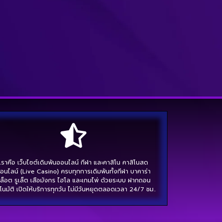
เราคือ เว็บไซต์เดิมพันออนไลน์ กีฬา และคาสิโน คาสิโนสด
อนไลน์ (Live Casino) ครบทุกการเดิมพันทั้งกีฬา บาคาร่า
ล็อต รูเล็ต เสือมังกร ไฮโล และเกมไพ่ ด้วยระบบ ฝากถอน
โนมัติ เปิดให้บริการทุกวัน ไม่มีวันหยุดตลอดเวลา 24/7 ชม..