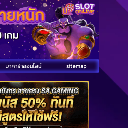
บาคาร่าออนไลน์
sitemap