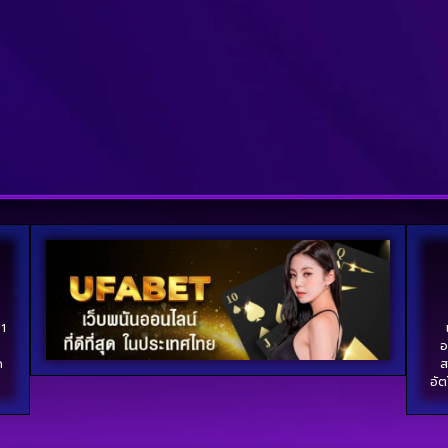
 1
อ
ด
ส
อัต