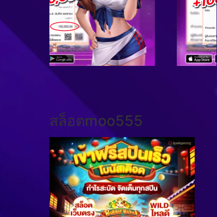
สล็อตmoo555