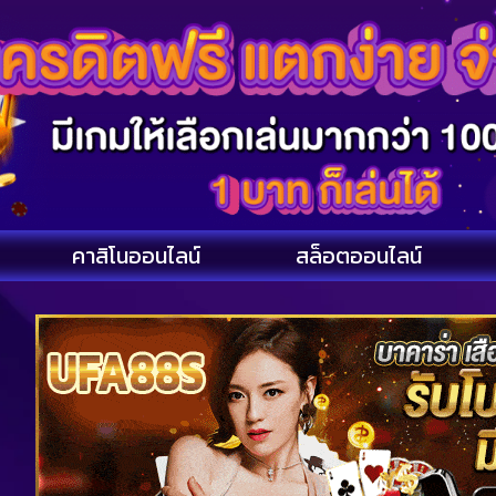
คาสิโนออนไลน์
สล็อตออนไลน์